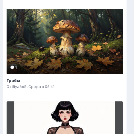
1
Грибы
От
iliya665
,
Среда в 06:41