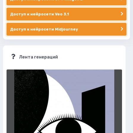
Доступ к нейросети Veo 3.1
Доступ к нейросети Midjourney
Лента генераций