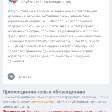
Опубликовано
5 января, 2025
Футуристический корабль в форме чижа с блестящими
красными и черными металлическими элементами,
украшенный надписью 'Bullfinch3302'. Изображение
создано с помощью нейросети DALL-E и отображает
космическое судно, пронзающее разноцветные облака
среди звезд, окутанное мягким светом. Снимок выполнен
на камере Canon EOS R5 с объективом 50mm f/1.2, при ISO
200, диафрагме f/2.8 и выдержке в 1/125 секунды, что
добавляет динамику движущимся крыльям и сиянию
корабля, придавая сцене объемность и ощущение
движения.
Цитата
Присоединяйтесь к обсуждению
Вы можете написать сейчас и зарегистрироваться позже. Если у
вас есть аккаунт,
авторизуйтесь
, чтобы опубликовать от имени
своего аккаунта.
Примечание:
Ваш пост будет проверен модератором, прежде