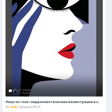
1
Лицо из глаз: сюрреалистическая иллюстрация в стиле минимализма. Нейронная сеть Миджорни
От
Ardi
,
Среда в 09:13