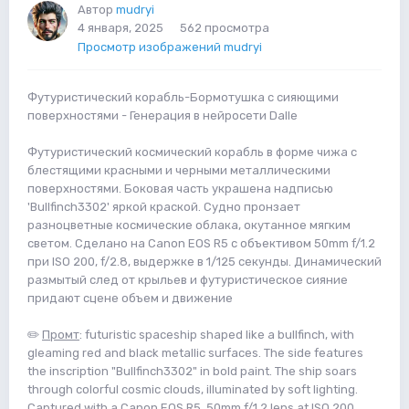
Автор
mudryi
4 января, 2025
562 просмотра
Просмотр изображений mudryi
Футуристический корабль-Бормотушка с сияющими
поверхностями - Генерация в нейросети Dalle
Футуристический космический корабль в форме чижа с
блестящими красными и черными металлическими
поверхностями. Боковая часть украшена надписью
'Bullfinch3302' яркой краской. Судно пронзает
разноцветные космические облака, окутанное мягким
светом. Сделано на Canon EOS R5 с объективом 50mm f/1.2
при ISO 200, f/2.8, выдержке в 1/125 секунды. Динамический
размытый след от крыльев и футуристическое сияние
придают сцене объем и движение
✏️
Промт
: futuristic spaceship shaped like a bullfinch, with
gleaming red and black metallic surfaces. The side features
the inscription "Bullfinch3302" in bold paint. The ship soars
through colorful cosmic clouds, illuminated by soft lighting.
Captured with a Canon EOS R5, 50mm f/1.2 lens at ISO 200,