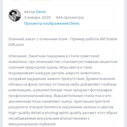
Автор
Denis
3 января, 2025
444 просмотра
Просмотр изображений Denis
Осенний закат с огненным псом - Пример работы ИИ Stable
Diffusion
Описание: Закатная панорама в стиле советской
живописи, где огненный пес становится главным акцентом
осенней природной сцены. Игра света и тени
подчеркивает каждую деталь шерсти животного,
создавая ощущение живого присутствия. Драматические
облака на фоне теплых оттенков неба добавляют глубины
композиции, а реалистичные тени придают фотографии
профессиональный вид. Выразительные глаза пса и его
динамичная поза оживляют сцену, приглашая зрителя
разделить tranquil moment в окружении зелени и цветов.
High-quality detail и photographic quality делают этот образ
незабываемым визуальным впечатлением с
эмоциональной глубиной