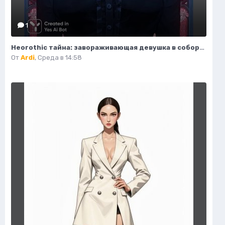
1
Неогothic тайна: завораживающая девушка в соборе под красным лунным светом. Генерация из нейросети Миджорни
От
Ardi
,
Среда в 14:58