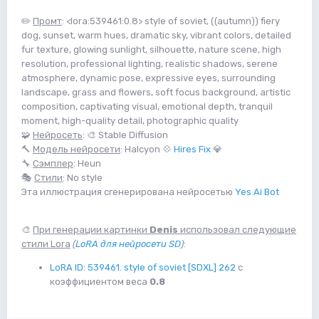
✏️
Промт
: <lora:539461:0.8> style of soviet, ((autumn)) fiery
dog, sunset, warm hues, dramatic sky, vibrant colors, detailed
fur texture, glowing sunlight, silhouette, nature scene, high
resolution, professional lighting, realistic shadows, serene
atmosphere, dynamic pose, expressive eyes, surrounding
landscape, grass and flowers, soft focus background, artistic
composition, captivating visual, emotional depth, tranquil
moment, high-quality detail, photographic quality
🧩
Нейросеть
: 🎨 Stable Diffusion
🔨
Модель нейросети
: Halcyon 💠
Hires Fix
💎
🔧
Сэмплер
: Heun
🎭
Стили
: No style
Эта иллюстрация сгенерирована нейросетью
Yes Ai Bot
🎨
При генерации картинки
Denis
использовал следующие
стили Lora
(
LoRA для нейросети SD
)
:
LoRA ID: 539461. style of soviet [SDXL] 262
с
коэффициентом веса
0.8