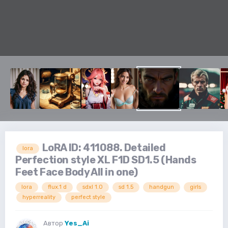
LoRA ID: 411088. Detailed
lora
Perfection style XL F1D SD1.5 (Hands
Feet Face Body All in one)
lora
flux.1 d
sdxl 1.0
sd 1.5
handgun
girls
hyperreality
perfect style
Автор
Yes_Ai