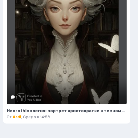
1
Неогothic элегия: портрет аристократки в темном величии библиотеки. Картинка из нейронной сети Миджорни
От
Ardi
,
Среда в 14:58