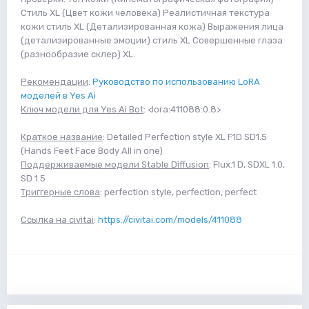
Стиль XL (Цвет кожи человека) Реалистичная текстура
кожи стиль XL (Детализированная кожа) Выражения лица
(детализированные эмоции) стиль XL Совершенные глаза
(разнообразие склер) XL.
Рекомендации
:
Руководство по использованию LoRA
моделей в Yes Ai
Ключ модели для Yes Ai Bot
: <lora:411088:0.8>
Краткое название
: Detailed Perfection style XL F1D SD1.5
(Hands Feet Face Body All in one)
Поддерживаемые модели Stable Diffusion
: Flux.1 D, SDXL 1.0,
SD 1.5
Триггерные слова
: perfection style, perfection, perfect
Ссылка на civitai
:
https://civitai.com/models/411088