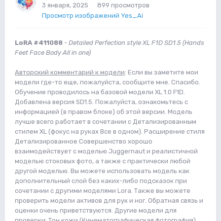
3 января, 2025
899 просмотров
Просмотр изображений Yes_Ai
LoRA #411088
-
Detailed Perfection style XL F1D SD1.5 (Hands
Feet Face Body All in one)
Авторский комментарий к модели
: Если вы заметите мои
модели где-то еще, пожалуйста, сообщите мне. Спасибо.
Обучение проводилось на базовой модели XL 1.0 F1D.
Добавлена версия SD1.5. Пожалуйста, ознакомьтесь с
информацией (в правом блоке) об этой версии. Модель
лучше всего работает в сочетании с Детализированным
стилем XL (фокус на руках Все в одном). Расширение стиля
Детализированное Совершенство хорошо
взаимодействует с моделью Juggernaut и реалистичной
моделью стоковых фото, а также с практически любой
другой моделью. Вы можете использовать модель как
дополнительный слой без каких-либо подсказок при
сочетании с другими моделями Lora. Также вы можете
проверить модели активов для рук и ног. Обратная связь и
оценки очень приветствуются. Другие модели для
проверки: Тон кожи (Кинематографическая фотография)