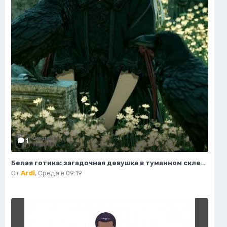
1
Белая готика: загадочная девушка в туманном склепе под полной луной. Нейронная сеть Midjourney
От
Ardi
,
Среда в 09:19