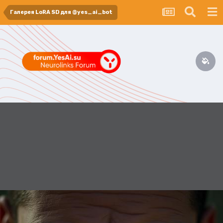
Галерея LoRA SD для @yes_ai_bot