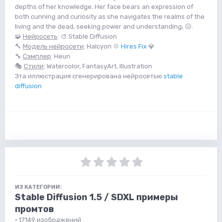
depths of her knowledge. Her face bears an expression of
both cunning and curiosity as she navigates the realms of the
living and the dead, seeking power and understanding, 😖.
🧩
Нейросеть
: 🎨 Stable Diffusion
🔨
Модель нейросети
: Halcyon 💠
Hires Fix
💎
🔧
Сэмплер
: Heun
🎭
Стили
: Watercolor, FantasyArt, Illustration
Эта иллюстрация сгенерирована нейросетью
stable
diffusion
ИЗ КАТЕГОРИИ:
Stable Diffusion 1.5 / SDXL примеры
промтов
· 17149 изображений