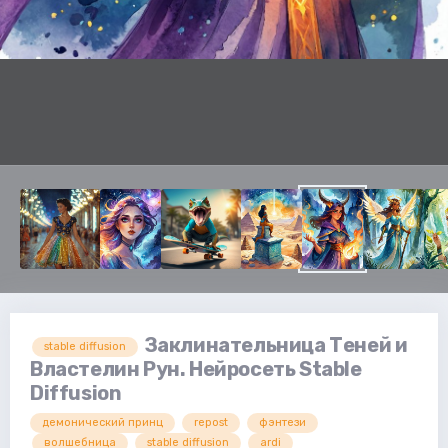
Заклинательница Теней и
stable diffusion
Властелин Рун. Нейросеть Stable
Diffusion
демонический принц
repost
фэнтези
волшебница
stable diffusion
ardi