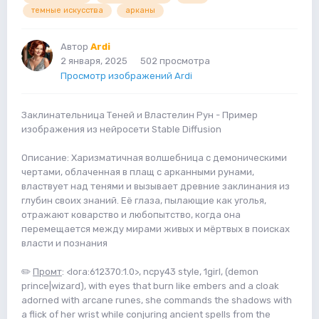
темные искусства
арканы
Автор
Ardi
2 января, 2025
502 просмотра
Просмотр изображений Ardi
Заклинательница Теней и Властелин Рун - Пример
изображения из нейросети Stable Diffusion
Описание: Харизматичная волшебница с демоническими
чертами, облаченная в плащ с арканными рунами,
властвует над тенями и вызывает древние заклинания из
глубин своих знаний. Её глаза, пылающие как уголья,
отражают коварство и любопытство, когда она
перемещается между мирами живых и мёртвых в поисках
власти и познания
✏️
Промт
: <lora:612370:1.0>, ncpy43 style, 1girl, (demon
prince|wizard), with eyes that burn like embers and a cloak
adorned with arcane runes, she commands the shadows with
a flick of her wrist while conjuring ancient spells from the