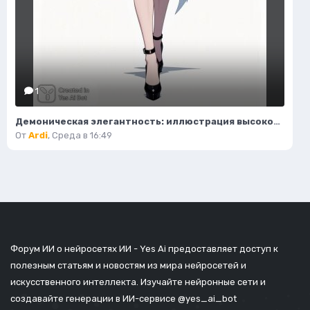
1
Демоническая элегантность: иллюстрация высокой моды в стиле фэнтези. Нейросеть Flux.1
От
Ardi
,
Среда в 16:49
Форум ИИ о нейросетях ИИ - Yes Ai предоставляет доступ к
полезным статьям и новостям из мира нейросетей и
искусственного интеллекта. Изучайте нейронные сети и
создавайте генерации в ИИ-сервисе
@yes_ai_bot