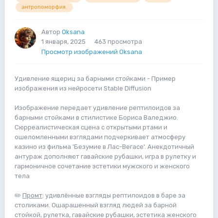
антропоморфия.
Автор
Oksana
1 января, 2025
463 просмотра
Просмотр изображений Oksana
Удивление ящериц за барными стойками - Пример
изображения из нейросети Stable Diffusion
Изображение передает удивление рептилоидов за
барными стойками в стилистике Бориса Валеджио.
Сюрреалистическая сцена с открытыми ртами и
ошеломленными взглядами подчеркивает атмосферу
казино из фильма 'Безумие в Лас-Вегасе'. Анекдотичный
антураж дополняют гавайские рубашки, игра в рулетку и
гармоничное сочетание эстетики мужского и женского
тела
✏️
Промт
: удивлённые взгляды рептилоидов в баре за
столиками. Ошарашенный взгляд людей за барной
стойкой, рулетка, гавайские рубашки, эстетика женского