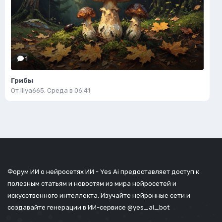
1
Грибы
От
iliya665
,
Среда в 06:41
Форум ИИ о нейросетях ИИ - Yes Ai предоставляет доступ к
полезным статьям и новостям из мира нейросетей и
искусственного интеллекта. Изучайте нейронные сети и
создавайте генерации в ИИ-сервисе
@yes_ai_bot