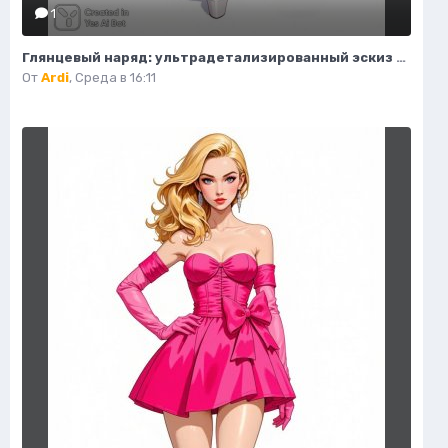
1
Глянцевый наряд: ультрадетализированный эскиз моды и гламура в стиле пастель. Картинка из нейронной сети Flux Ai
От
Ardi
,
Среда в 16:11