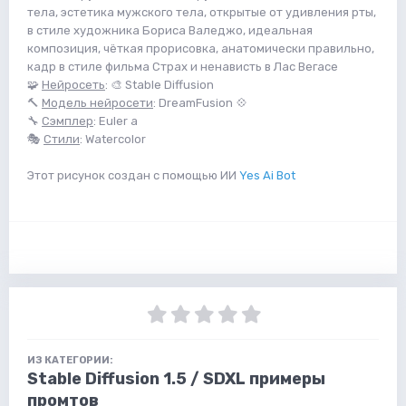
тела, эстетика мужского тела, открытые от удивления рты,
в стиле художника Бориса Валеджо, идеальная
композиция, чёткая прорисовка, анатомически правильно,
кадр в стиле фильма Страх и ненависть в Лас Вегасе
🧩
Нейросеть
: 🎨 Stable Diffusion
🔨
Модель нейросети
: DreamFusion 💠
🔧
Сэмплер
: Euler a
🎭
Стили
: Watercolor
Этот рисунок создан с помощью ИИ
Yes Ai Bot
ИЗ КАТЕГОРИИ:
Stable Diffusion 1.5 / SDXL примеры
промтов