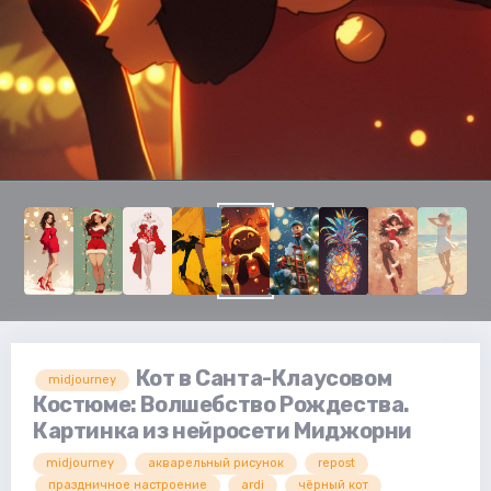
Кот в Санта-Клаусовом
midjourney
Костюме: Волшебство Рождества.
Картинка из нейросети Миджорни
midjourney
акварельный рисунок
repost
праздничное настроение
ardi
чёрный кот