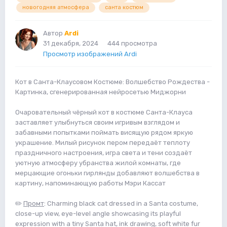
новогодняя атмосфера
санта костюм
Автор
Ardi
31 декабря, 2024
444 просмотра
Просмотр изображений Ardi
Кот в Санта-Клаусовом Костюме: Волшебство Рождества -
Картинка, сгенерированная нейросетью Миджорни
Очаровательный чёрный кот в костюме Санта-Клауса
заставляет улыбнуться своим игривым взглядом и
забавными попытками поймать висящую рядом яркую
украшение. Милый рисунок пером передаёт теплоту
праздничного настроения, игра света и тени создаёт
уютную атмосферу убранства жилой комнаты, где
мерцающие огоньки гирлянды добавляют волшебства в
картину, напоминающую работы Мэри Кассат
✏️
Промт
: Charming black cat dressed in a Santa costume,
close-up view, eye-level angle showcasing its playful
expression with a tiny Santa hat, ink drawing, soft white fur