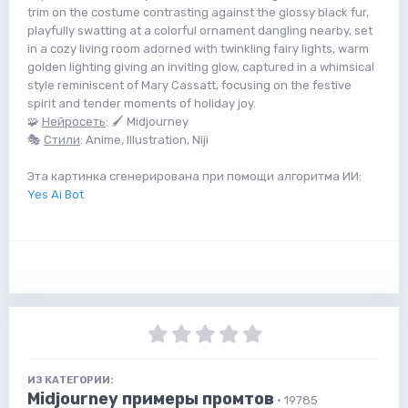
trim on the costume contrasting against the glossy black fur,
playfully swatting at a colorful ornament dangling nearby, set
in a cozy living room adorned with twinkling fairy lights, warm
golden lighting giving an inviting glow, captured in a whimsical
style reminiscent of Mary Cassatt, focusing on the festive
spirit and tender moments of holiday joy.
🧩
Нейросеть
: 🖌 Midjourney
🎭
Стили
: Anime, Illustration, Niji
Эта картинка сгенерирована при помощи алгоритма ИИ:
Yes Ai Bot
ИЗ КАТЕГОРИИ:
Midjourney примеры промтов
· 19785