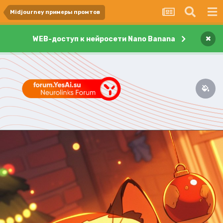
Midjourney примеры промтов
×
WEB-доступ к нейросети Nano Banana