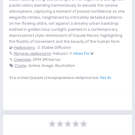
pastel colors blending harmoniously to elevate the serene
atmosphere, capturing a moment of poised confidence as she
elegantly strides, heightened by intricately detailed patterns
on her flowing attire, set against a dreamy urban backdrop
bathed in golden hour sunlight, painted in a contemporary
impressionist style reminiscent of Claude Monet, highlighting
the fluidity of movement and the beauty of the human form.
🧩
Нейросеть
: 🎨 Stable Diffusion
🔨
Модель нейросети
: Halcyon 💠
Hires Fix
💎
🔧
Сэмплер
: DPM 2M Karras
🎭
Стили
: Anime, Image, Illustration
Эта иллюстрация сгенерирована нейросетью
Yes Ai