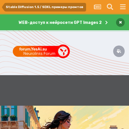
Stable Diffusion 1.5 / SDXL примеры промтов
×
WEB-доступ к нейросети GPT Images 2