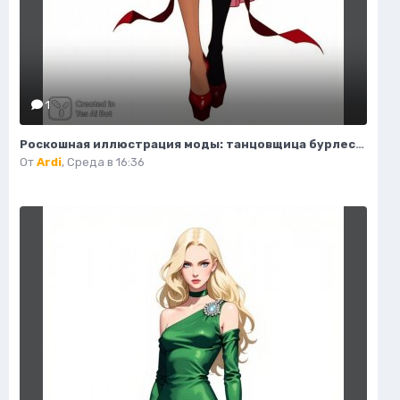
1
Роскошная иллюстрация моды: танцовщица бурлеска в стиле Мулен Руж. Нейронная сеть Flux Ai
От
Ardi
,
Среда в 16:36