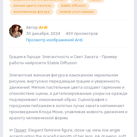
мягкие цвета пастели
stable diffusion
женственная фигура
низкий угол камеры
Автор
Ardi
30 декабря, 2024
459 просмотров
Просмотр изображений Ardi
Грация в Городе: Элегантность и Свет Заката - Пример
работы нейросети Stable Diffusion
Элегантная женская фигура в изысканном чернильном
рисунке, виртуозно передающая грацию и уверенность
движений. Мягкие пастельные цвета создают гармонию и
спокойствие сцены, а детализированные узоры на одежде
подчеркивают изысканный образ. Сценография с
городским пейзажем в золотых лучах заката напоминает
произведения Клода Моне, улавливая живость движения и
красоту человеческой формы
✏️
Промт
: Elegant feminine figure, close-up view, low angle
accentuating the graceful length of her legs, ink drawing, soft