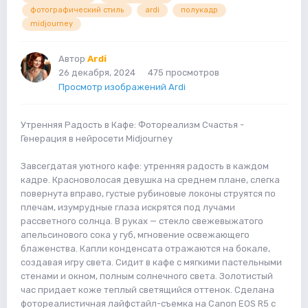
фотографический стиль
ardi
полукадр
midjourney
Автор
Ardi
26 декабря, 2024
475 просмотров
Просмотр изображений Ardi
Утренняя Радость в Кафе: Фотореализм Счастья -
Генерация в нейросети Midjourney
Завсегдатая уютного кафе: утренняя радость в каждом
кадре. Красноволосая девушка на среднем плане, слегка
повернута вправо, густые рубиновые локоны струятся по
плечам, изумрудные глаза искрятся под лучами
рассветного солнца. В руках — стекло свежевыжатого
апельсинового сока у губ, мгновение освежающего
блаженства. Капли конденсата отражаются на бокале,
создавая игру света. Сидит в кафе с мягкими пастельными
стенами и окном, полным солнечного света. Золотистый
час придает коже теплый светящийся оттенок. Сделана
фотореалистичная лайфстайл-съемка на Canon EOS R5 с