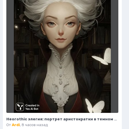
Неогothic элегия: портрет аристократки в темном величии библиотеки. Картинка из нейронной сети Миджорни
От
Ardi
,
8 часов назад