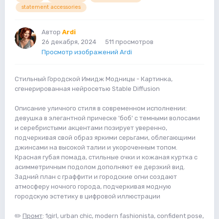
statement accessories
Автор
Ardi
26 декабря, 2024
511 просмотров
Просмотр изображений Ardi
Стильный Городской Имидж Модницы - Картинка,
сгенерированная нейросетью Stable Diffusion
Описание уличного стиля в современном исполнении:
девушка в элегантной прическе 'боб' с темными волосами
и серебристыми акцентами позирует уверенно,
подчеркивая свой образ яркими серьгами, облегающими
джинсами на высокой талии и укороченным топом.
Красная губая помада, стильные очки и кожаная куртка с
асимметричным подолом дополняют ее дерзкий вид.
Задний план с граффити и городские огни создают
атмосферу ночного города, подчеркивая модную
городскую эстетику в цифровой иллюстрации
✏️
Промт
: 1girl, urban chic, modern fashionista, confident pose,