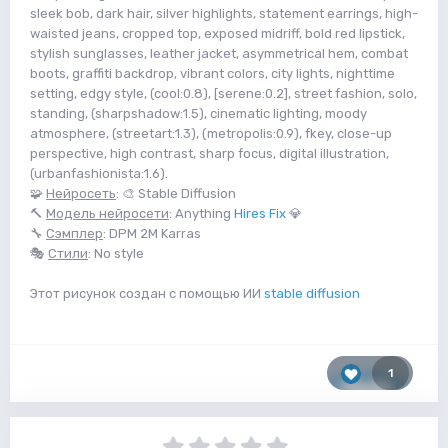
sleek bob, dark hair, silver highlights, statement earrings, high-
waisted jeans, cropped top, exposed midriff, bold red lipstick,
stylish sunglasses, leather jacket, asymmetrical hem, combat
boots, graffiti backdrop, vibrant colors, city lights, nighttime
setting, edgy style, (cool:0.8), [serene:0.2], street fashion, solo,
standing, (sharpshadow:1.5), cinematic lighting, moody
atmosphere, (streetart:1.3), (metropolis:0.9), fkey, close-up
perspective, high contrast, sharp focus, digital illustration,
(urbanfashionista:1.6).
🧩
Нейросеть
: 🎨 Stable Diffusion
🔨
Модель нейросети
: Anything
Hires Fix
💎
🔧
Сэмплер
: DPM 2M Karras
🎭
Стили
: No style
Этот рисунок создан с помощью ИИ
stable diffusion
1