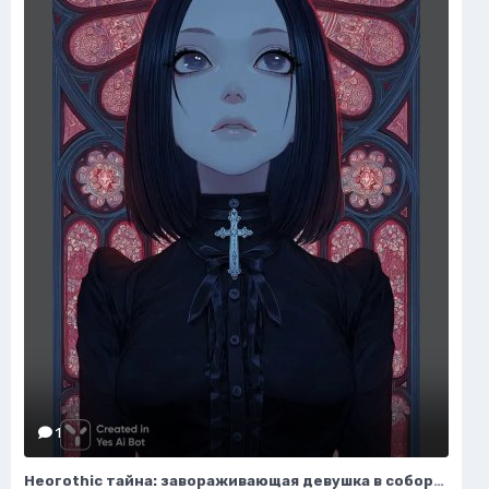
1
Неогothic тайна: завораживающая девушка в соборе под красным лунным светом. Генерация из нейросети Миджорни