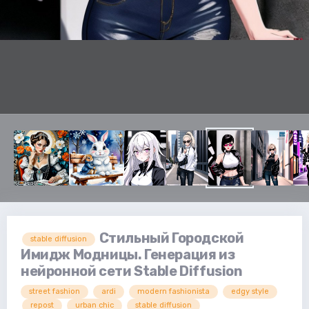
Стильный Городской
stable diffusion
Имидж Модницы. Генерация из
нейронной сети Stable Diffusion
street fashion
ardi
modern fashionista
edgy style
repost
urban chic
stable diffusion