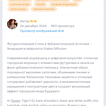
уличная мода
repost
модная индустрия
аксессуары
темный макияж
Автор
Ardi
26 декабря, 2024
483 просмотра
Просмотр изображений Ardi
Футуристический Стиль в Урбанистической Эстетике -
Генерация в нейросети Stable Diffusion
Современный андеграунд в цифровом искусстве: стильная
городская модница с элементами футуризма и неона на
фоне урбанистического пейзажа. Элегантный образ
подчеркнут высокими сапогами, объемными очками и
капюшоном-балахоном. Неоновые акценты и стильные
татуировки добавляют дерзости, а минималистичные
украшения и контрастные цвета создают визуальный
эффект городской моды будущего
✏️
Промт
: (1girl:1.5), bare shoulders, black and white outfit, chic
hairstyle, dark lipstick, edgy accessories, flowing cape,