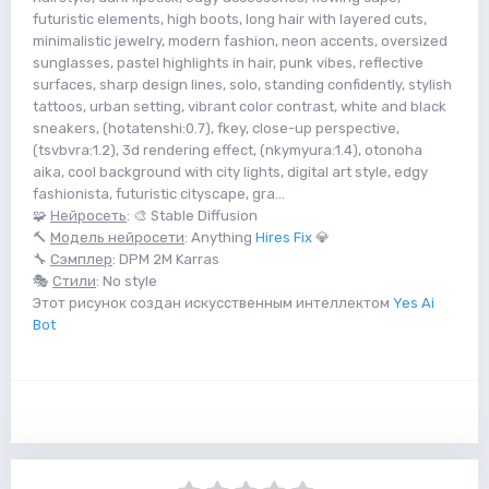
futuristic elements, high boots, long hair with layered cuts,
minimalistic jewelry, modern fashion, neon accents, oversized
sunglasses, pastel highlights in hair, punk vibes, reflective
surfaces, sharp design lines, solo, standing confidently, stylish
tattoos, urban setting, vibrant color contrast, white and black
sneakers, (hotatenshi:0.7), fkey, close-up perspective,
(tsvbvra:1.2), 3d rendering effect, (nkymyura:1.4), otonoha
aika, cool background with city lights, digital art style, edgy
fashionista, futuristic cityscape, gra...
🧩
Нейросеть
: 🎨 Stable Diffusion
🔨
Модель нейросети
: Anything
Hires Fix
💎
🔧
Сэмплер
: DPM 2M Karras
🎭
Стили
: No style
Этот рисунок создан искусственным интеллектом
Yes Ai
Bot