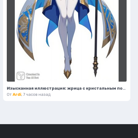
Изысканная иллюстрация: жрица с кристальным посохом и волшебным светом. Нейронная сеть Flux.1
От
Ardi
,
7 часов назад