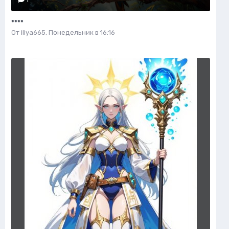
****
От
iliya665
,
Понедельник в 16:16