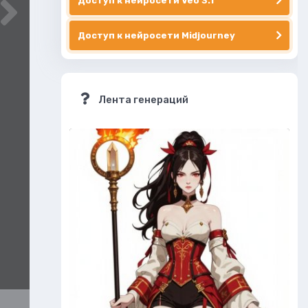
Доступ к нейросети Veo 3.1
Доступ к нейросети Midjourney
Лента генераций