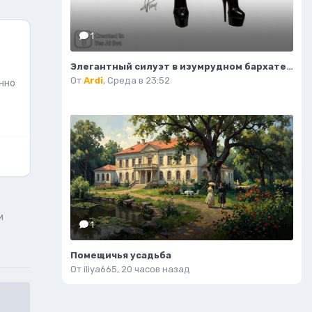
1
Элегантный силуэт в изумрудном бархате и дерзких ботфортах. Нейросеть Flux 1
От
Ardi
,
Среда в 23:52
нно
и
1
Помещичья усадьба
От
iliya665
,
20 часов назад