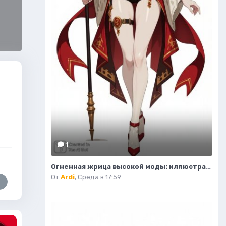
1
Огненная жрица высокой моды: иллюстрация в стиле фэнтези. Изображение из нейронной сети Flux.1
От
Ardi
,
Среда в 17:59