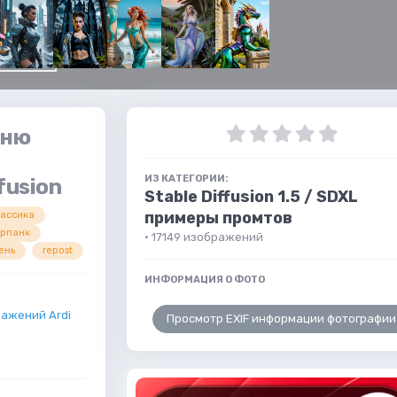
оню
ИЗ КАТЕГОРИИ:
fusion
Stable Diffusion 1.5 / SDXL
примеры промтов
ассика
ерпанк
· 17149 изображений
ень
repost
ИНФОРМАЦИЯ О ФОТО
ажений Ardi
Просмотр EXIF информации фотографии