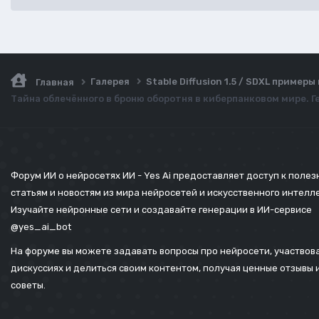
Галерея
Stable Diffusion 1.5 / SDXL пример
Главная
Тайна облечённого в броню оборотня в киберпанковом мире. Ге
Форум ИИ о нейросетях ИИ - Yes Ai предоставляет доступ к поле
статьям и новостям из мира нейросетей и искусственного интелл
Изучайте нейронные сети и создавайте генерации в ИИ-сервисе
@yes_ai_bot
На форуме вы можете задавать вопросы про нейросети, участвова
дискуссиях и делиться своим контентом, получая ценные отзывы 
советы.