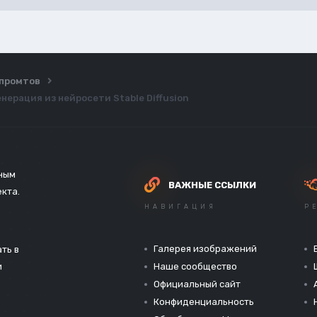
ы промтов
нерация из нейросети Stable Diffusion
зным
ВАЖНЫЕ ССЫЛКИ
екта.
НАВИГАЦИЯ
Р
Галерея изображений
ть в
и
Наше сообщество
Официальный сайт
Конфиденциальность