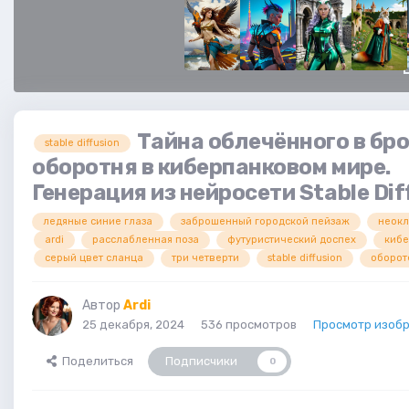
Тайна облечённого в бр
stable diffusion
оборотня в киберпанковом мире.
Генерация из нейросети Stable Dif
ледяные синие глаза
заброшенный городской пейзаж
неокл
ardi
расслабленная поза
футуристический доспех
киб
серый цвет сланца
три четверти
stable diffusion
оборот
Автор
Ardi
25 декабря, 2024
536 просмотров
Просмотр изобр
Поделиться
Подписчики
0