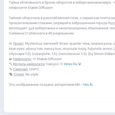
Тайна облечённого в броню оборотня в киберпанковом мире - 
нейросети Stable Diffusion
Тайный оборотень в расслабленной позе, с серым как плита ш
пронзительными глазами, сидящий в заброшенном городе буд
воплощает дух киберпанка и неоклассицизма. Изысканное тв
Саймона Стahlenхага в 4K разрешении
✏️
Промт
: Mysterious werewolf, three-quarter view, relaxed pose, sl
blue eyes, ebony hair, messy bun, muscular body, futuristic armor
cityscape:1.2), (cyberpunk: 1.5), (neoclassical: 1.3), (by Simon Stålen
🧩
Нейросеть
: 🎨 Stable Diffusion
🔨
Модель нейросети
: Halcyon 💠
Hires Fix
💎
🔧
Сэмплер
: UniPC
🎭
Стили
: No style
Это изображение создано алгоритмом ИИ -
Yes Ai