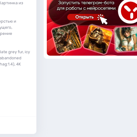
Картинка из
ерстью и
ущего,
орение
ate grey fur, icy
, (abandoned
hag:1.4), 4K