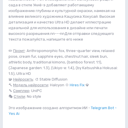
сада в стиле Укиё-э добавляют работающему
изображению глубины и культурной окраски, намекая на
влияние великого художника Кацусика Хокусай. Высокая
детализация и качество Ultra HD делают иллюстрацию
идеальной для использования в дизайне или печати
высокого разрешения.nn---nnДля отправки следующего
текста пожалуйста, напишите его ниже
✏️
Промт
: Anthropomorphic fox, three-quarter view, relaxed
pose, cream fur, sapphire eyes, chestnut hair, sleek bun,
athletic body, traditional kimono, (bamboo forest: 1.1),
(Japanese garden: 1.3), (Ukiyo-e: 1.4), (by Katsushika Hokusai:
1.5), Ultra HD
🧩
Нейросеть
: 🎨 Stable Diffusion
🔨
Модель нейросети
: Halcyon 💠
Hires Fix
💎
🔧
Сэмплер
: UniPC
🎭
Стили
: No style
Это изображение создано алгоритмом ИИ -
Telegram Bot -
Yes Ai