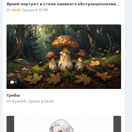
Яркий портрет в стиле наивного абстракционизма и африканского модернизма. Картинка из нейросети Midjourney
От
Ardi
,
Среда в 13:08
1
Грибы
От
iliya665
,
Среда в 06:41