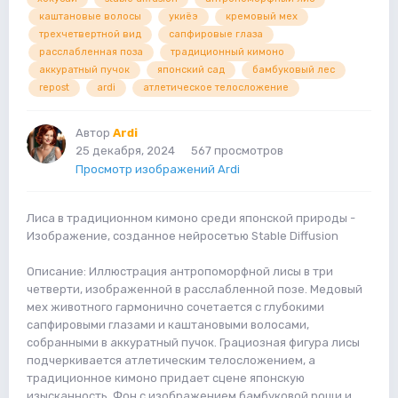
каштановые волосы
укиёэ
кремовый мех
трехчетвертной вид
сапфировые глаза
расслабленная поза
традиционный кимоно
аккуратный пучок
японский сад
бамбуковый лес
repost
ardi
атлетическое телосложение
Автор
Ardi
25 декабря, 2024
567 просмотров
Просмотр изображений Ardi
Лиса в традиционном кимоно среди японской природы -
Изображение, созданное нейросетью Stable Diffusion
Описание: Иллюстрация антропоморфной лисы в три
четверти, изображенной в расслабленной позе. Медовый
мех животного гармонично сочетается с глубокими
сапфировыми глазами и каштановыми волосами,
собранными в аккуратный пучок. Грациозная фигура лисы
подчеркивается атлетическим телосложением, а
традиционное кимоно придает сцене японскую
изысканность. Фон с изображением бамбуковой рощи и