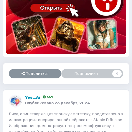
Поделиться
Подписчики
0
Yes_Ai
659
Опубликовано
26 декабря, 2024
Лиса, олицетворяющая японскую эстетику, представлена в
иллюстрации, генерированной нейросетью Stable Diffusion.
Изображение демонстрирует антропоморфную лису в
расслабленной позе с блестящим медом шерсти и