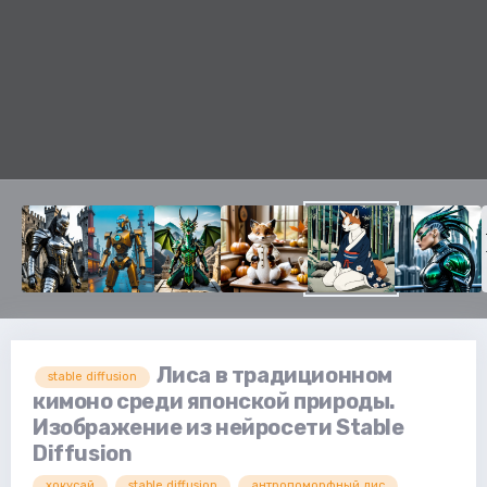
Лиса в традиционном
stable diffusion
кимоно среди японской природы.
Изображение из нейросети Stable
Diffusion
хокусай
stable diffusion
антропоморфный лис