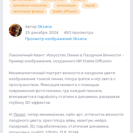
линейное искусство
экспозиция
repost
квантовая физика
stable diffusion
Автор
Oksana
25 декабря, 2024
483 просмотра
Просмотр изображений Oksana
Лаконичный Квант: Искусство Линии в Лазурном Вечности -
Пример изображения, созданного ИИ Stable Diffusion
Минималистичный портрет вечности в лазурном цвете:
изображение тонкой линии, плода quince и игр света с
пространством. Фиксация момента с помощью
современной фототехники, где каждый пиксель
вписывается в парabolicу статики и динамики, раскрывая
глубину 3D-эффектов
✏️
Промт
: гипер минимализм, лайн арт, отпечаток вечности
лазурного цвета, срез плода айвы, квантум, нейро,
лазерный, 3D, параболически, статичная динамика,
происовка, iso400, 1/800s, f1.8, 1024k.