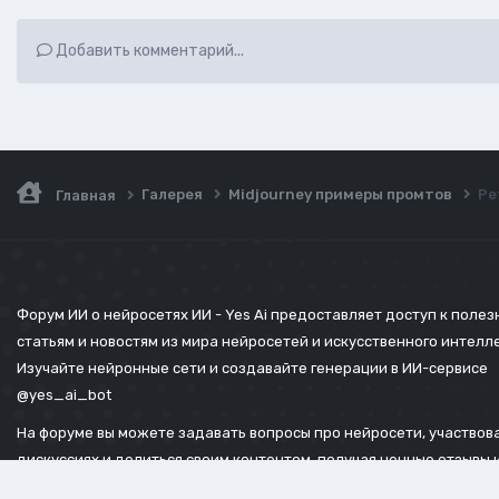
Добавить комментарий...
Галерея
Midjourney примеры промтов
Ре
Главная
Форум ИИ о нейросетях ИИ - Yes Ai предоставляет доступ к поле
статьям и новостям из мира нейросетей и искусственного интелл
Изучайте нейронные сети и создавайте генерации в ИИ-сервисе
@yes_ai_bot
На форуме вы можете задавать вопросы про нейросети, участвова
дискуссиях и делиться своим контентом, получая ценные отзывы 
советы.