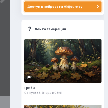
Доступ к нейросети Midjourney
Лента генераций
1
Грибы
От
iliya665
,
Вчера в 06:41