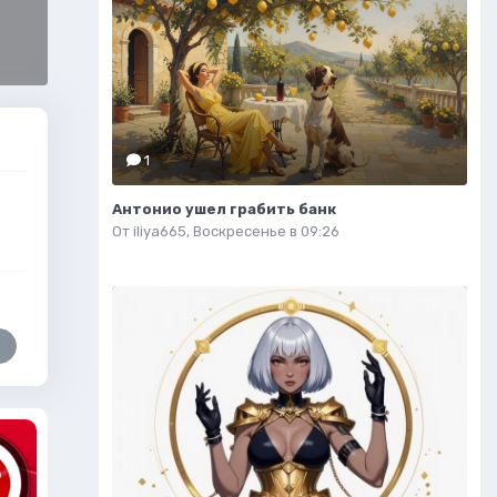
1
Антонио ушел грабить банк
От
iliya665
,
Воскресенье в 09:26