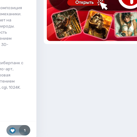
композиция
омеханики.
ает на
рироды.
ость
тением
 3D-
киберпанк с
ио-арт,
ровая
етением
gi, 1024K.
1