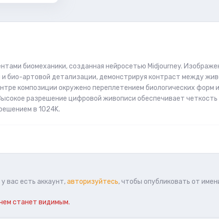
нтами биомеханики, созданная нейросетью Midjourney. Изображе
 и био-артовой детализации, демонстрируя контраст между жив
ентре композиции окружено переплетением биологических форм 
 Высокое разрешение цифровой живописи обеспечивает четкость
решением в 1024K.
у вас есть аккаунт,
авторизуйтесь
, чтобы опубликовать от имен
чем станет видимым.