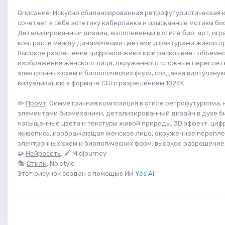
Описание: Искусно сбалансированная ретрофутуристическая 
сочетает в себе эстетику киберпанка и изысканные мотивы би
Детализированный дизайн, выполненный в стиле био-арт, игр
контрасте между динамичными цветами и фактурами живой п
Высокое разрешение цифровой живописи раскрывает объемн
изображения женского лица, окруженного сложным перепле
электронных схем и биологических форм, создавая виртуозную
визуализацию в формате CGI с разрешением 1024K
✏️
Промт
: Симметричная композиция в стиле ретрофутуризма, 
элементами биомеханики, детализированный дизайн в духе б
насыщенные цвета и текстуры живой природы, 3D эффект, циф
живопись, изображающая женское лицо, окруженное перепл
электронных схем и биологических форм, высокое разрешение, c
🧩
Нейросеть
: 🖌 Midjourney
🎭
Стили
: No style
Этот рисунок создан с помощью ИИ
Yes Ai