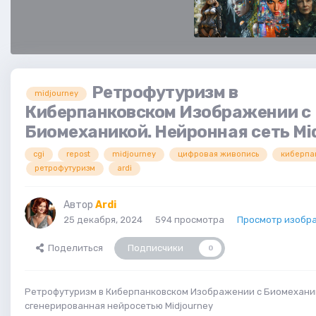
Ретрофутуризм в
midjourney
Киберпанковском Изображении с
Биомеханикой. Нейронная сеть Mi
cgi
repost
midjourney
цифровая живопись
киберпа
ретрофутуризм
ardi
Автор
Ardi
25 декабря, 2024
594 просмотра
Просмотр изобра
Поделиться
Подписчики
0
Ретрофутуризм в Киберпанковском Изображении с Биомеханик
сгенерированная нейросетью Midjourney