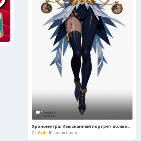
1
Хронометра: Изысканный портрет волшебницы времени и моды. Изображение из нейронной сети Flux Ai
От
Ardi
,
10 часов назад