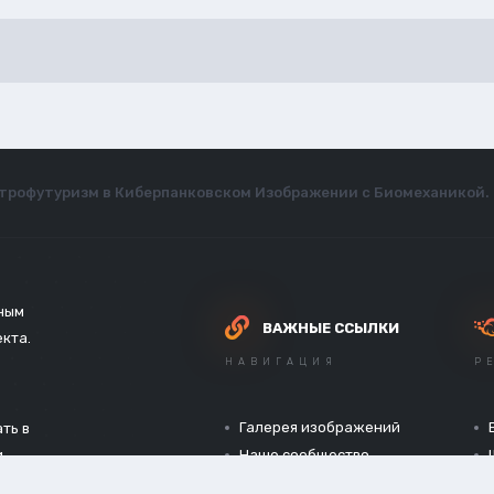
трофутуризм в Киберпанковском Изображении с Биомеханикой. 
зным
ВАЖНЫЕ ССЫЛКИ
екта.
НАВИГАЦИЯ
Р
Галерея изображений
ть в
и
Наше сообщество
Официальный сайт