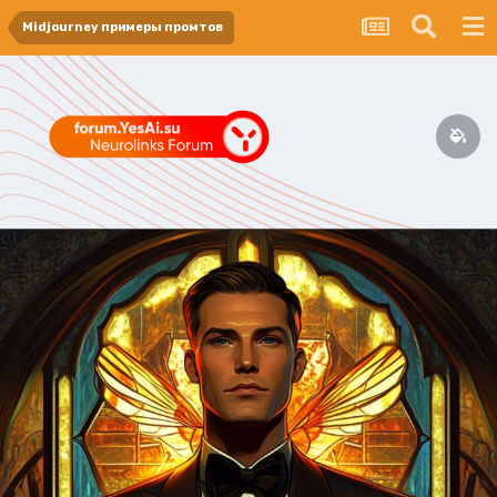
Midjourney примеры промтов