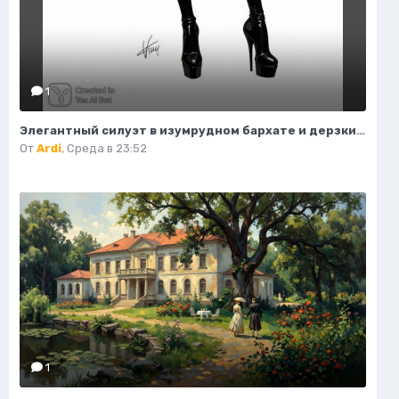
1
Элегантный силуэт в изумрудном бархате и дерзких ботфортах. Нейросеть Flux 1
От
Ardi
,
Среда в 23:52
1