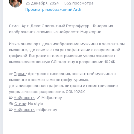
25 декабря, 2024
552 просмотра
Просмотр изображений Ardi
Стиль Арт-Деко: Элегантный Ретрофутур - Генерация
изображения с помощью нейросети Миджорни
Изысканное арт-деко изображение мужчины в элегантном
смокинге, где сочетаются ретрофантазии с современной
графикой. Витражи и геометрические узоры оживляют
высококачественную CGI-картину в разрешении 1024K
✏️
Промт
: Арт-деко стилизация, элегантный мужчина в
смокинге с элементами ретрофутуризма,
детализированная графика, витражи и геометрические
узоры, высокое разрешение, CGI, 1024K
🧩
Нейросеть
: 🖌 Midjourney
🎭
Стили
: No style
🧩
Нейросеть
: midjourney