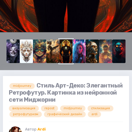
Стиль Арт-Деко: Элегантный
midjourney
Ретрофутур. Картинка из нейронной
сети Миджорни
визуализация
repost
midjourney
стилизация
ретрофутуризм
графический дизайн
ardi
Автор
Ardi