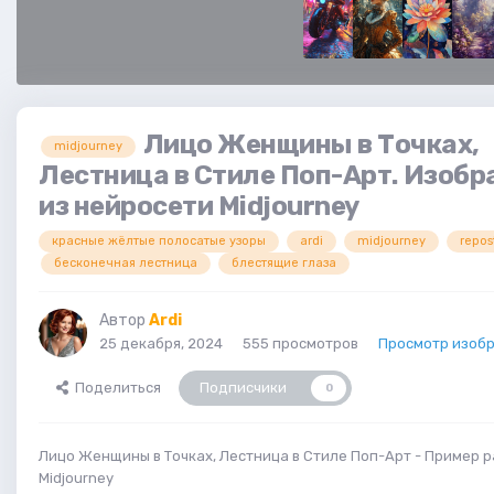
Лицо Женщины в Точках,
midjourney
Лестница в Стиле Поп-Арт. Изоб
из нейросети Midjourney
красные жёлтые полосатые узоры
ardi
midjourney
repos
бесконечная лестница
блестящие глаза
Автор
Ardi
25 декабря, 2024
555 просмотров
Просмотр изобр
Поделиться
Подписчики
0
Лицо Женщины в Точках, Лестница в Стиле Поп-Арт - Пример 
Midjourney