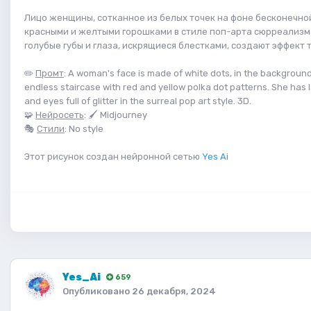
Лицо женщины, сотканное из белых точек на фоне бесконечно
красными и желтыми горошками в стиле поп-арта сюрреализм
голубые губы и глаза, искрящиеся блестками, создают эффект
✏️
Промт
: A woman's face is made of white dots, in the background
endless staircase with red and yellow polka dot patterns. She has l
and eyes full of glitter in the surreal pop art style. 3D.
🧩
Нейросеть
: 🖌 Midjourney
🎭
Стили
: No style
Этот рисунок создан нейронной сетью
Yes Ai
Yes_Ai
659
Опубликовано
26 декабря, 2024