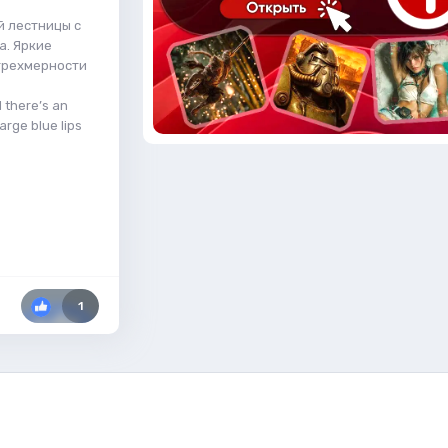
й лестницы с
а. Яркие
 трехмерности
 there’s an
arge blue lips
1