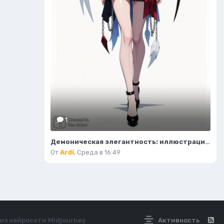
1
Демоническая элегантность: иллюстрация высокой моды в стиле фэнтези. Нейросеть Flux.1
От
Ardi
,
Среда в 16:49
из нейросети Midjourney
Активность