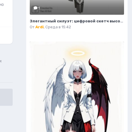
но
1
Элегантный силуэт: цифровой скетч высокой моды в студийном исполнении. Изображение из нейросети Flux 1
От
Ardi
,
Среда в 15:42
и