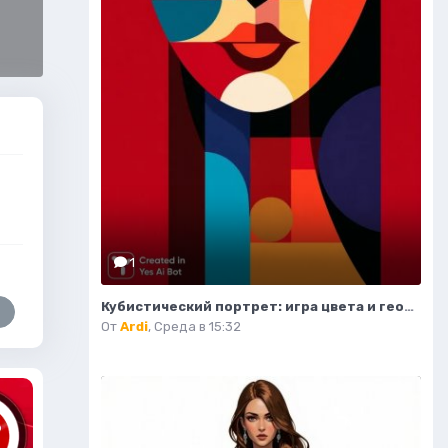
1
Кубистический портрет: игра цвета и геометрических форм. Нейросеть Midjourney
От
Ardi
,
Среда в 15:32