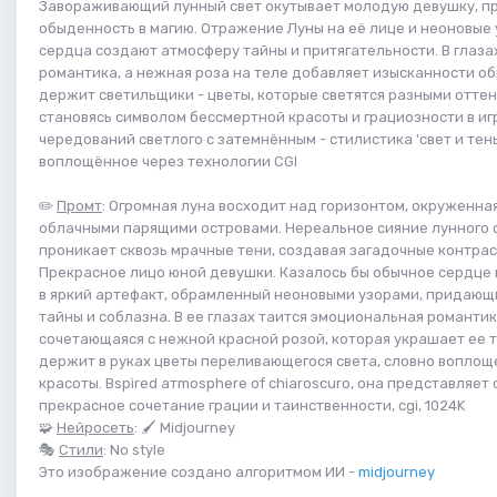
Завораживающий лунный свет окутывает молодую девушку, п
обыденность в магию. Отражение Луны на её лице и неоновые 
сердца создают атмосферу тайны и притягательности. В глаза
романтика, а нежная роза на теле добавляет изысканности о
держит светильщики - цветы, которые светятся разными оттен
становясь символом бессмертной красоты и грациозности в иг
чередований светлого с затемнённым - стилистика 'свет и тень
воплощённое через технологии CGI
✏️
Промт
: Огромная луна восходит над горизонтом, окруженна
облачными парящими островами. Нереальное сияние лунного 
проникает сквозь мрачные тени, создавая загадочные контрас
Прекрасное лицо юной девушки. Казалось бы обычное сердце
в яркий артефакт, обрамленный неоновыми узорами, придаю
тайны и соблазна. В ее глазах таится эмоциональная романтик
сочетающаяся с нежной красной розой, которая украшает ее т
держит в руках цветы переливающегося света, словно воплощ
красоты. Вspirеd атmosрhere of chiaroscuro, она представляет
прекрасное сочетание грации и таинственности, cgi, 1024K
🧩
Нейросеть
: 🖌 Midjourney
🎭
Стили
: No style
Это изображение создано алгоритмом ИИ -
midjourney