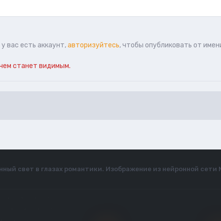
у вас есть аккаунт,
авторизуйтесь
, чтобы опубликовать от имен
чем станет видимым.
нный свет в глазах романтики. Изображение из нейронной сети 