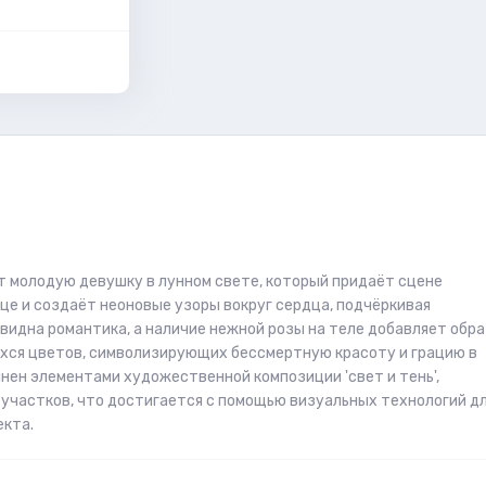
т молодую девушку в лунном свете, который придаёт сцене
це и создаёт неоновые узоры вокруг сердца, подчёркивая
видна романтика, а наличие нежной розы на теле добавляет обр
хся цветов, символизирующих бессмертную красоту и грацию в
лнен элементами художественной композиции 'свет и тень',
участков, что достигается с помощью визуальных технологий д
екта.