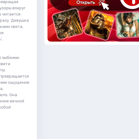
ревращая
узоры вокруг
х читается
бразу. Девушка
ками света,
ре
',
я зыбкими
света
ты.
 превращается
щими ощущение
а,
ело. Она
ение вечной
 собой