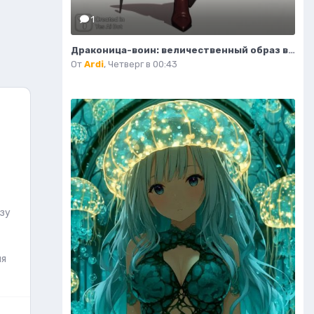
1
Драконица-воин: величественный образ в деталях модной иллюстрации. Нейросеть Flux 1
От
Ardi
,
Четверг в 00:43
азу
ля