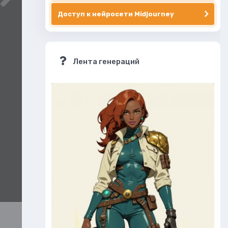
Доступ к нейросети Midjourney
Лента генераций