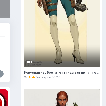
1
Искусная изобретательница в стимпанк образе: уверенность и элегантность в деталях. Нейросеть Flux
От
Ardi
,
Четверг в 00:27