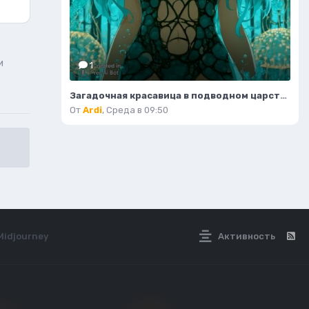
и
1
Загадочная красавица в подводном царстве свентилиящих водорослей и коралловых арках. Нейронная сеть Миджорни
От
Ardi
,
Среда в 09:50
Midjourney
Активность