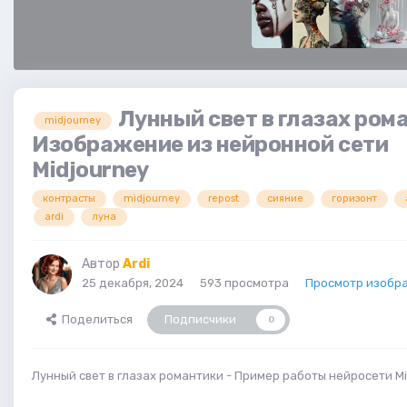
Лунный свет в глазах ром
midjourney
Изображение из нейронной сети
Midjourney
контрасты
midjourney
repost
сияние
горизонт
ardi
луна
Автор
Ardi
25 декабря, 2024
593 просмотра
Просмотр изобра
Поделиться
Подписчики
0
Лунный свет в глазах романтики - Пример работы нейросети Mi