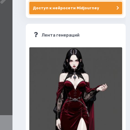
Доступ к нейросети Midjourney
Лента генераций