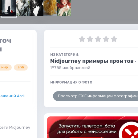
точ
и
ИЗ КАТЕГОРИИ:
Midjourney примеры промтов
·
19785 изображений
 мир
ardi
ИНФОРМАЦИЯ О ФОТО
Просмотр EXIF информации фотографии
ажений Ardi
ети Midjourney