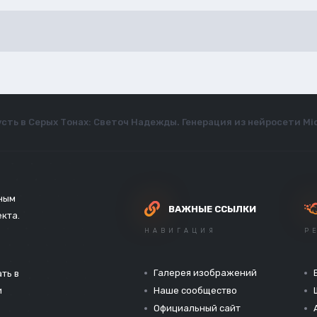
усть в Серых Тонах: Светоч Надежды. Генерация из нейросети Mi
зным
ВАЖНЫЕ ССЫЛКИ
екта.
НАВИГАЦИЯ
Р
Галерея изображений
ть в
и
Наше сообщество
Официальный сайт