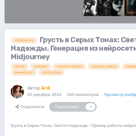
Грусть в Серых Тонах: Све
midjourney
Надежды. Генерация из нейросет
Midjourney
repost
эмоции
черные краски
тусклые цвета
серый
рыжий кот
midjourney
Автор
Ardi
25 декабря, 2024
540 просмотров
Просмотр изобр
Поделиться
Подписчики
0
Грусть в Серых Тонах: Светоч Надежды - Пример работы нейрос