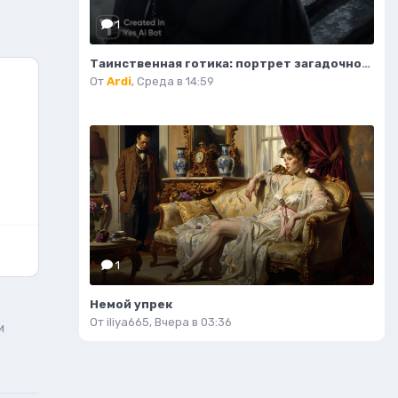
1
Таинственная готика: портрет загадочной девушки на крыше. Изображение из нейросети Midjourney
От
Ardi
,
Среда в 14:59
1
Немой упрек
От
iliya665
,
Вчера в 03:36
и