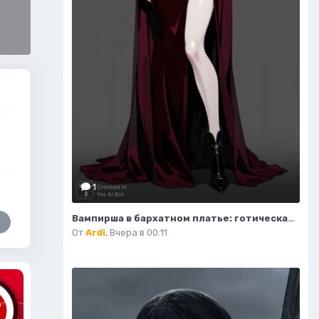
1
Вампирша в бархатном платье: готическая элегантность и таинственная красота ночи. Изображение из нейросети Flux Ai
От
Ardi
,
Вчера в 00:11