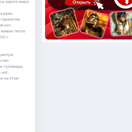
ра серого мира
а руки,
е принятие
й кот,
 живое тепло
I) с
 центре
вство
ль туловища,
 ног,
м на этом