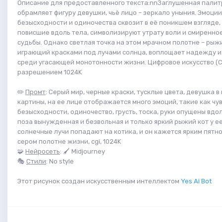
Описание для предоставленного текста:nnЗаглушенная палит
обрамляет фигуру девушки, чьё лицо – зеркало уныния. Эмоции
безысходности и одиночества сквозит в её поникшем взгляде, 
повисшие вдоль тела, символизируют утрату воли и смиренно
судьбы. Однако светлая точка на этом мрачном полотне – рыжи
играющий красками под лучами солнца, воплощает надежду и
среди угасающей монотонности жизни. Цифровое искусство (CG
разрешением 1024K
✏️
Промт
: Серый мир, черные краски, тусклые цвета, девушка в
картины, на ее лице отображается много эмоций, такие как чу
безысходности, одиночество, грусть, тоска, руки опущены вдо
поза вынужденная и безвольная и только яркий рыжий кот у ее
солнечные лучи попадают на котика, и он кажется ярким пятно
сером полотне жизни, cgi, 1024K
🧩
Нейросеть
: 🖌 Midjourney
🎭
Стили
: No style
Этот рисунок создан искусственным интеллектом
Yes Ai Bot