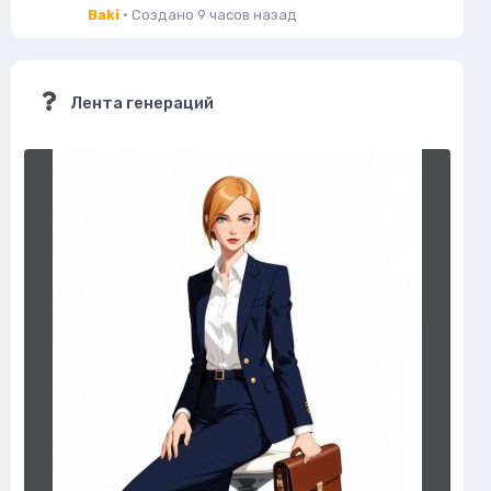
Baki
· Создано
9 часов назад
Лента генераций