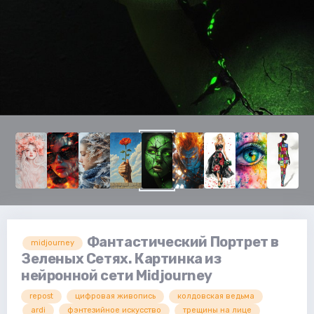
Фантастический Портрет в
midjourney
Зеленых Сетях. Картинка из
нейронной сети Midjourney
repost
цифровая живопись
колдовская ведьма
ardi
фэнтезийное искусство
трещины на лице