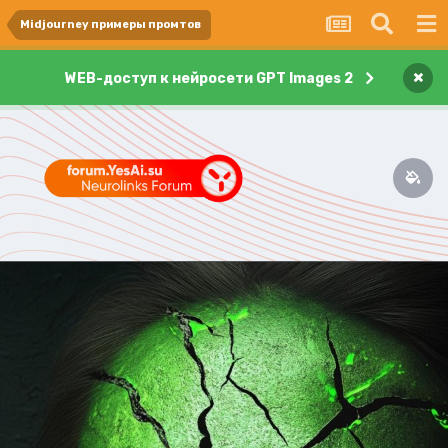
Midjourney примеры промтов
×
WEB-доступ к нейросети GPT Images 2