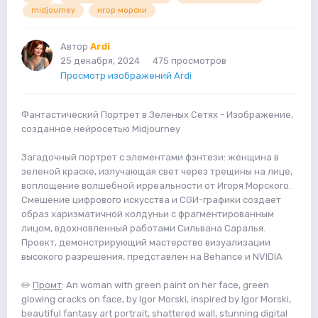
midjourney
игор морски
Автор
Ardi
25 декабря, 2024
475 просмотров
Просмотр изображений Ardi
Фантастический Портрет в Зеленых Сетях - Изображение,
созданное нейросетью Midjourney
Загадочный портрет с элементами фэнтези: женщина в
зеленой краске, излучающая свет через трещины на лице,
воплощение волшебной ирреальности от Игоря Морского.
Смешение цифрового искусства и CGИ-графики создает
образ харизматичной колдуньи с фрагментированным
лицом, вдохновленный работами Сильвана Саралья.
Проект, демонстрирующий мастерство визуализации
высокого разрешения, представлен на Behance и NVIDIA
✏️
Промт
: An woman with green paint on her face, green
glowing cracks on face, by Igor Morski, inspired by Igor Morski,
beautiful fantasy art portrait, shattered wall, stunning digital