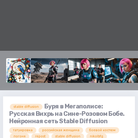
Буря в Мегаполисе:
stable diffusion
Русская Вихрь на Сине-Розовом Бобе.
Нейронная сеть Stable Diffusion
татуировка
российская женщина
боевой костюм
погоня
repost
stable diffusion
nikolbfg