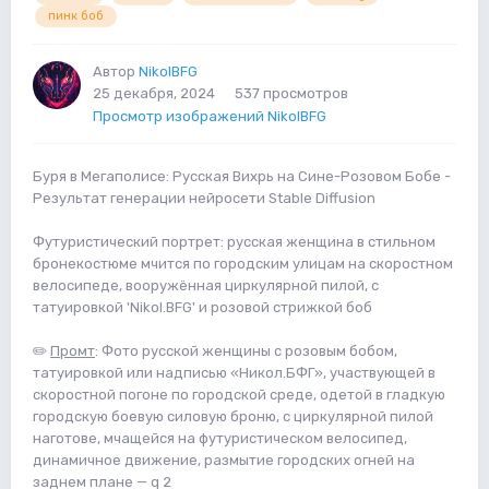
пинк боб
Автор
NikolBFG
25 декабря, 2024
537 просмотров
Просмотр изображений NikolBFG
Буря в Мегаполисе: Русская Вихрь на Сине-Розовом Бобе -
Результат генерации нейросети Stable Diffusion
Футуристический портрет: русская женщина в стильном
бронекостюме мчится по городским улицам на скоростном
велосипеде, вооружённая циркулярной пилой, с
татуировкой 'Nikol.BFG' и розовой стрижкой боб
✏️
Промт
: Фото русской женщины с розовым бобом,
татуировкой или надписью «Никол.БФГ», участвующей в
скоростной погоне по городской среде, одетой в гладкую
городскую боевую силовую броню, с циркулярной пилой
наготове, мчащейся на футуристическом велосипед,
динамичное движение, размытие городских огней на
заднем плане — q 2