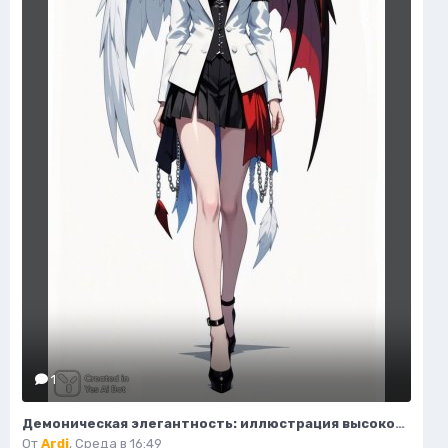
1
Демоническая элегантность: иллюстрация высокой моды в стиле фэнтези. Нейросеть Flux.1
От
Ardi
,
Среда в 16:49