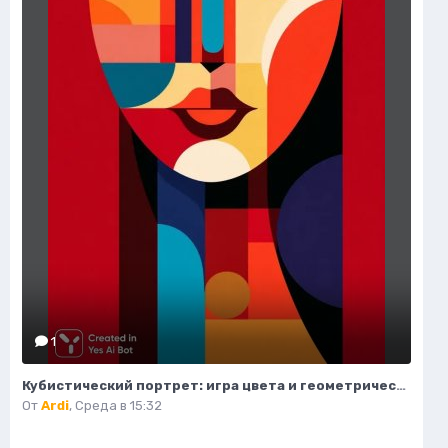
1
Кубистический портрет: игра цвета и геометрических форм. Нейросеть Midjourney
От
Ardi
,
Среда в 15:32