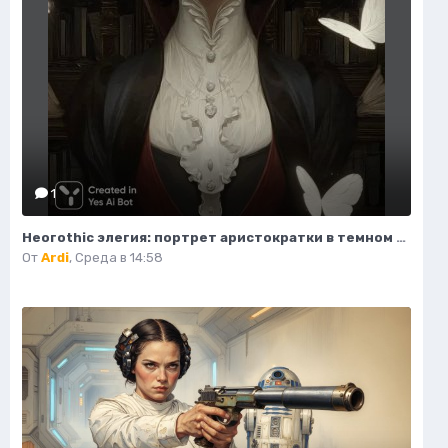
1
Неогothic элегия: портрет аристократки в темном величии библиотеки. Картинка из нейронной сети Миджорни
От
Ardi
,
Среда в 14:58