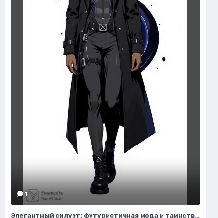
1
Элегантный силуэт: футуристичная мода и таинственный воитель пустоты. Генерация из нейронной сети Flux Ai