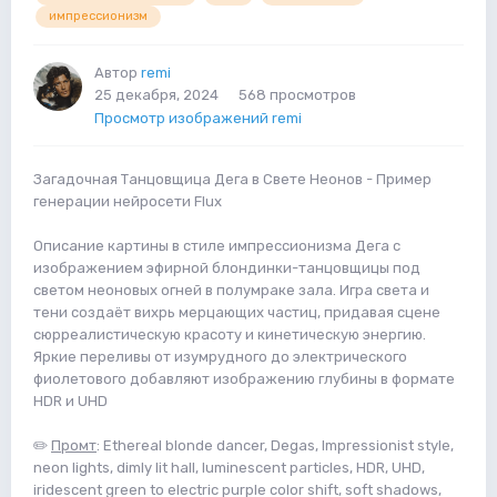
импрессионизм
Автор
remi
25 декабря, 2024
568 просмотров
Просмотр изображений remi
Загадочная Танцовщица Дега в Свете Неонов - Пример
генерации нейросети Flux
Описание картины в стиле импрессионизма Дега с
изображением эфирной блондинки-танцовщицы под
светом неоновых огней в полумраке зала. Игра света и
тени создаёт вихрь мерцающих частиц, придавая сцене
сюрреалистическую красоту и кинетическую энергию.
Яркие переливы от изумрудного до электрического
фиолетового добавляют изображению глубины в формате
HDR и UHD
✏️
Промт
: Ethereal blonde dancer, Degas, Impressionist style,
neon lights, dimly lit hall, luminescent particles, HDR, UHD,
iridescent green to electric purple color shift, soft shadows,