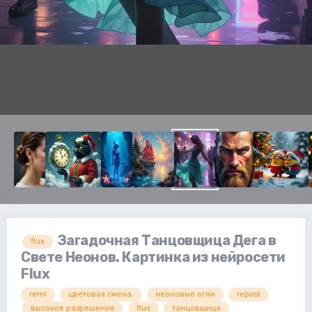
Загадочная Танцовщица Дега в
flux
Свете Неонов. Картинка из нейросети
Flux
remi
цветовая смена.
неоновые огни
repost
высокое разрешение
flux
танцовщица