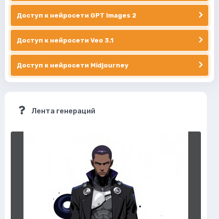
Доступ к нейросети GPT Images 2
Доступ к нейросети Veo 3.1
Доступ к нейросети Midjourney
Лента генераций