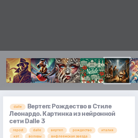
Вертеп: Рождество в Стиле
dalle
Леонардо. Картинка из нейронной
сети Dalle 3
repost
dalle
вертеп
рождество
италия
кэт
волхвы
вифлеемская звезда