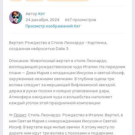
Автор
Кэт
24 декабря, 2024
667 просмотров
Просмотр изображений Кэт
Вертеп: Рождество в Стиле Леонардо - Картинка,
созданная нейросетью Dalle 3
Описание: Живописный вертеп в стиле Леонардо,
воплощающий рождественское чудо Италии. На переднем
плане — Дева Мария с младенцем Иисусом и святой Иосиф,
окруженные нежными овечками. В глубине сцены три
волхва следуют за мерцающей Вифлеемской звездой,
держа в руках посохи и изящно упакованные дары.
Атмосфера ожидания чуда и волшебства наполняет
каждый уголок этой праздничной композиции
✏️
Промт
: Стиль Леонардо. Рождество в Италии. Вертеп, в
нем Святая Мария с новорожденным Иисусом и Святой
Иосиф. В вертепе еще милые овечки. К этому месту по
дороге ним идут три волхва с посохами и подарками.