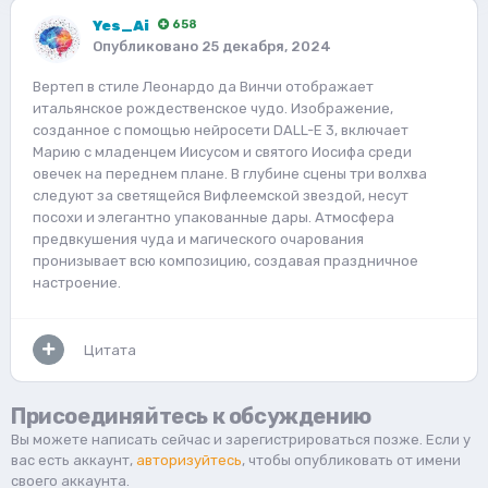
Yes_Ai
658
Опубликовано
25 декабря, 2024
Вертеп в стиле Леонардо да Винчи отображает
итальянское рождественское чудо. Изображение,
созданное с помощью нейросети DALL-E 3, включает
Марию с младенцем Иисусом и святого Иосифа среди
овечек на переднем плане. В глубине сцены три волхва
следуют за светящейся Вифлеемской звездой, несут
посохи и элегантно упакованные дары. Атмосфера
предвкушения чуда и магического очарования
пронизывает всю композицию, создавая праздничное
настроение.
Цитата
Присоединяйтесь к обсуждению
Вы можете написать сейчас и зарегистрироваться позже. Если у
вас есть аккаунт,
авторизуйтесь
, чтобы опубликовать от имени
своего аккаунта.