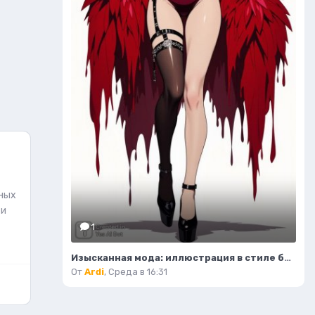
аных
 и
1
Изысканная мода: иллюстрация в стиле бурлеск и высокой моды. Картинка из нейронной сети Flux.1
От
Ardi
,
Среда в 16:31