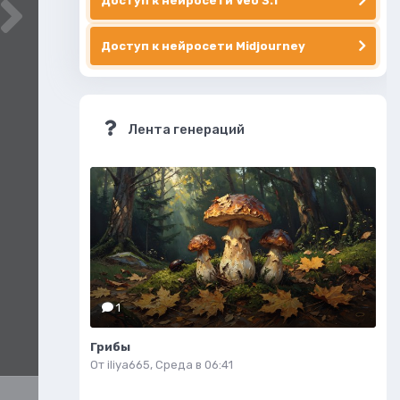
Доступ к нейросети Veo 3.1
Доступ к нейросети Midjourney
Лента генераций
1
Грибы
От
iliya665
,
Среда в 06:41