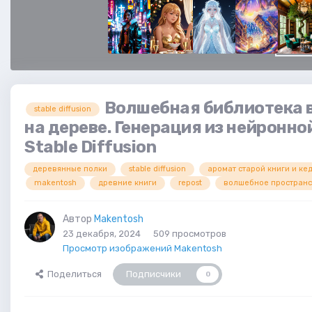
Волшебная библиотека 
stable diffusion
на дереве. Генерация из нейронно
Stable Diffusion
деревянные полки
stable diffusion
аромат старой книги и ке
makentosh
древние книги
repost
волшебное пространс
Автор
Makentosh
23 декабря, 2024
509 просмотров
Просмотр изображений Makentosh
Поделиться
Подписчики
0