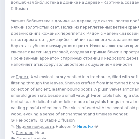
Волшебная библиотека в домике на дереве - Картинка, создан
Diffusion
Уютная библиотека в домике на дереве, где сквозь листву про
мягкий золотистый свет. Полки из переплетенных ветвей хран
древних книг в кожаных переплетах. Рядом с маленьким кован
на котором стоит дымящийся чайник травяного чая, расположи
бархата глубокого изумрудного цвета. Изящная люстра из кри
свисает с ветки над головой, создавая игривые блики в простр
Пронизанный ароматом старинных страниц и кедрового дерев
наполняет атмосферу волшебством и ощущением вечности
✏️
Промт
: A whimsical library nestled in a treehouse, filled with sof
filtering through the leaves. Shelves crafted from intertwined bra
collection of ancient, leather-bound books. A plush velvet armchai
emerald green sits beside a small wrought-iron table holding a st
herbal tea. A delicate chandelier made of crystals hangs from a b
casting playful reflections. The air is infused with the scent of ol
wood, evoking a sense of enchantment and timeless wonder.
🧩
Нейросеть
: 🎨 Stable Diffusion
🔨
Модель нейросети
: Halcyon 💠
Hires Fix
💎
🔧
Сэмплер
: Heun
🎭
Стили
: No style