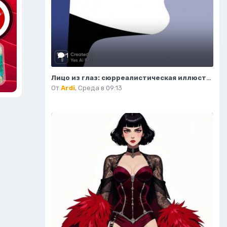
1
Лицо из глаз: сюрреалистическая иллюстрация в стиле минимализма. Нейронная сеть Миджорни
От
Ardi
,
Среда в 09:13