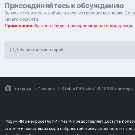
Присоединяйтесь к обсуждению
Вы можете написать сейчас и зарегистрироваться позже. Если 
своего аккаунта.
Примечание:
Ваш пост будет проверен модератором, прежде 
Добавить комментарий...
Галерея
Stable Diffusion 1.5 / SDXL пример
Главная
Форум ИИ о нейросетях ИИ - Yes Ai предоставляет доступ к поле
статьям и новостям из мира нейросетей и искусственного интелл