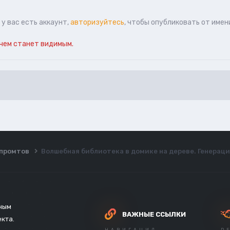
у вас есть аккаунт,
авторизуйтесь
, чтобы опубликовать от имен
чем станет видимым.
ы промтов
Волшебная библиотека в домике на дереве. Генерация
зным
ВАЖНЫЕ ССЫЛКИ
екта.