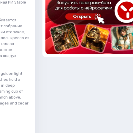
ная ИИ Stable
бивается
ят собрание
ым столиком,
лось кресло из
сталлов
анстве.
а воздух
t golden light
nches hold a
r in deep
eaming cup of
ranch above,
d pages and cedar