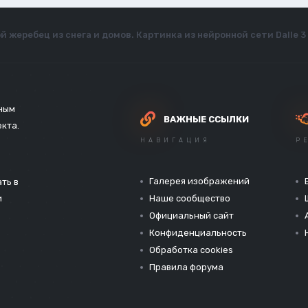
й жеребец из снега и домов. Картинка из нейронной сети Dalle 3
зным
ВАЖНЫЕ ССЫЛКИ
екта.
НАВИГАЦИЯ
Р
Галерея изображений
ть в
и
Наше сообщество
Официальный сайт
Конфиденциальность
Обработка cookies
Правила форума