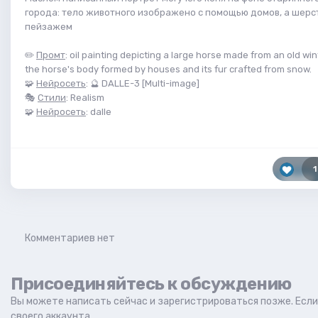
города: тело животного изображено с помощью домов, а шер
пейзажем
✏️
Промт
: oil painting depicting a large horse made from an old win
the horse's body formed by houses and its fur crafted from snow.
🧩
Нейросеть
: 🔮 DALLE-3 [Multi-image]
🎭
Стили
: Realism
🧩
Нейросеть
: dalle
1
Комментариев нет
Присоединяйтесь к обсуждению
Вы можете написать сейчас и зарегистрироваться позже. Если 
своего аккаунта.