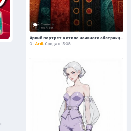
1
Яркий портрет в стиле наивного абстракционизма и африканского модернизма. Картинка из нейросети Midjourney
От
Ardi
,
Среда в 13:08
и