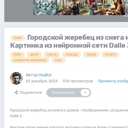
Городской жеребец из снега 
dalle
Картинка из нейронной сети Dalle 
dalle
дома
город
лошадь
repost
mudryi
нефтяная живопись
снег
Автор
mudryi
23 декабря, 2024
535 просмотров
Просмотр изобр
Поделиться
Подписчики
0
Городской жеребец из снега и домов - Изображение, созданн
Dalle 3
Маслом написанный портрет могучего коня на фоне старинног