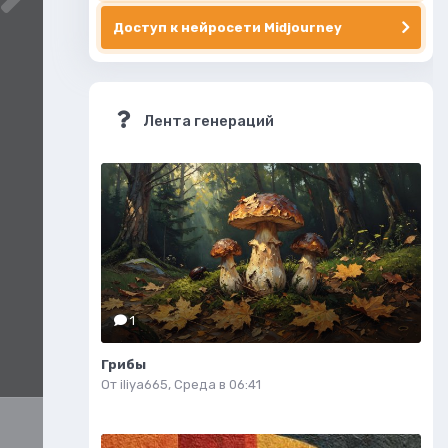
Доступ к нейросети Midjourney
Лента генераций
1
Грибы
От
iliya665
,
Среда в 06:41