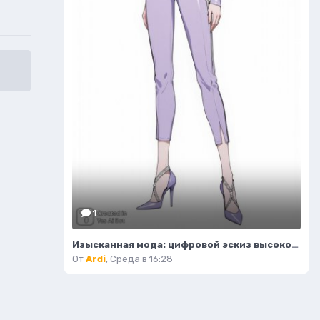
1
Изысканная мода: цифровой эскиз высокой детализации и безупречного стиля. Картинка из нейронной сети Flux
От
Ardi
,
Среда в 16:28