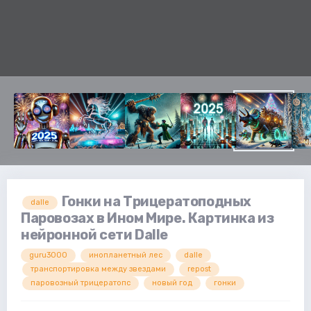
Гонки на Трицератоподных
dalle
Паровозах в Ином Мире. Картинка из
нейронной сети Dalle
guru3000
инопланетный лес
dalle
транспортировка между звездами
repost
паровозный трицератопс
новый год
гонки