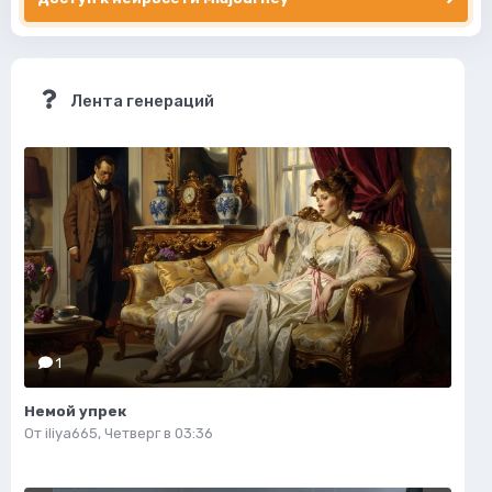
Лента генераций
1
Немой упрек
От
iliya665
,
Четверг в 03:36