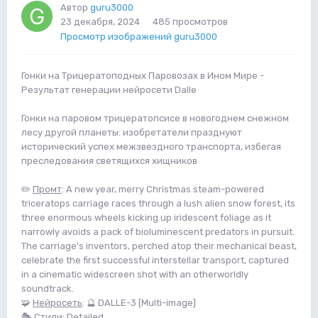
Автор
guru3000
23 декабря, 2024
485 просмотров
Просмотр изображений guru3000
Гонки на Трицератоподных Паровозах в Ином Мире -
Результат генерации нейросети Dalle
Гонки на паровом трицератопсисе в новогоднем снежном
лесу другой планеты: изобретатели празднуют
исторический успех межзвездного транспорта, избегая
преследования светящихся хищников
✏️
Промт
: A new year, merry Christmas steam-powered
triceratops carriage races through a lush alien snow forest, its
three enormous wheels kicking up iridescent foliage as it
narrowly avoids a pack of bioluminescent predators in pursuit.
The carriage's inventors, perched atop their mechanical beast,
celebrate the first successful interstellar transport, captured
in a cinematic widescreen shot with an otherworldly
soundtrack.
🧩
Нейросеть
: 🔮 DALLE-3 [Multi-image]
🎭
Стили
: Detailed