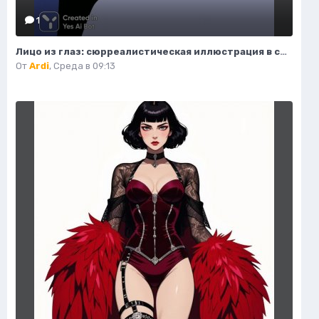
1
Лицо из глаз: сюрреалистическая иллюстрация в стиле минимализма. Нейронная сеть Миджорни
От
Ardi
,
Среда в 09:13