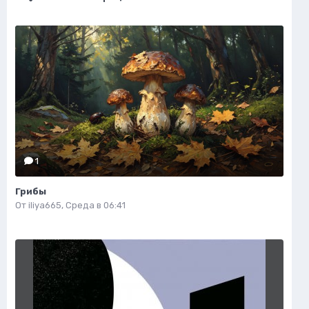
1
Грибы
От
iliya665
,
Среда в 06:41