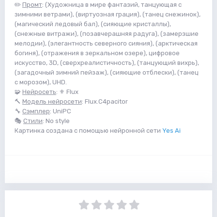
✏️
Промт
: (Художница в мире фантазий, танцующая с
зимними ветрами), (виртуозная грация), (танец снежинок),
(магический ледовый бал), (сияющие кристаллы),
(снежные витражи), (позавчерашняя радуга), (замерзшие
мелодии), (элегантность северного сияния), (арктическая
богиня), (отражения в зеркальном озере), цифровое
искусство, 3D, (сверхреалистичность), (танцующий вихрь),
(загадочный зимний пейзаж), (сияющие отблески), (танец
с морозом), UHD.
🧩
Нейросеть
: ⚜️ Flux
🔨
Модель нейросети
: Flux.C4pacitor
🔧
Сэмплер
: UniPC
🎭
Стили
: No style
Картинка создана с помощью нейронной сети
Yes Ai