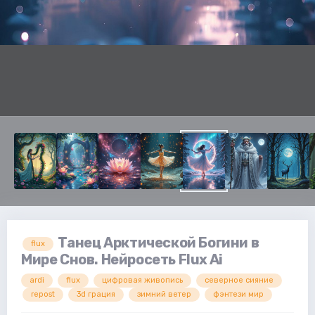
Танец Арктической Богини в
flux
Мире Снов. Нейросеть Flux Ai
ardi
flux
цифровая живопись
северное сияние
repost
3d грация
зимний ветер
фэнтези мир