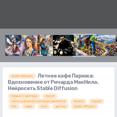
Летнее кафе Парижа:
stable diffusion
Вдохновение от Ричарда МакНила.
Нейросеть Stable Diffusion
горшки с цветами
repost
стиль художника ричарда макнилла
oksana
париж
hdr.
кафе
лето
детали
stable diffusion