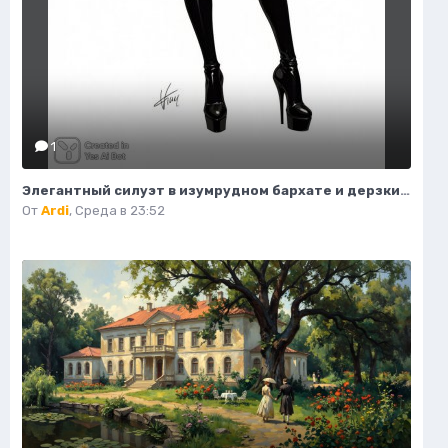
1
Элегантный силуэт в изумрудном бархате и дерзких ботфортах. Нейросеть Flux 1
От
Ardi
,
Среда в 23:52