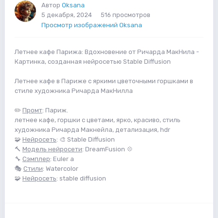
Автор
Oksana
5 декабря, 2024
516 просмотров
Просмотр изображений Oksana
Летнее кафе Парижа: Вдохновение от Ричарда МакНила -
Картинка, созданная нейросетью Stable Diffusion
Летнее кафе в Париже с яркими цветочными горшками в
стиле художника Ричарда МакНилла
✏️
Промт
: Париж.
летнее кафе, горшки с цветами, ярко, красиво, стиль
художника Ричарда Макнейла, детализация, hdr
🧩
Нейросеть
: 🎨 Stable Diffusion
🔨
Модель нейросети
: DreamFusion 💠
🔧
Сэмплер
: Euler a
🎭
Стили
: Watercolor
🧩
Нейросеть
: stable diffusion