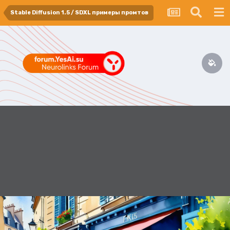
Stable Diffusion 1.5 / SDXL примеры промтов