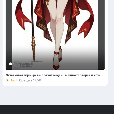
1
Огненная жрица высокой моды: иллюстрация в стиле фэнтези. Изображение из нейронной сети Flux.1
От
Ardi
,
Среда в 17:59