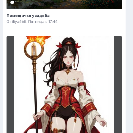
1
Помещичья усадьба
От
iliya665
,
Пятница в 17:44