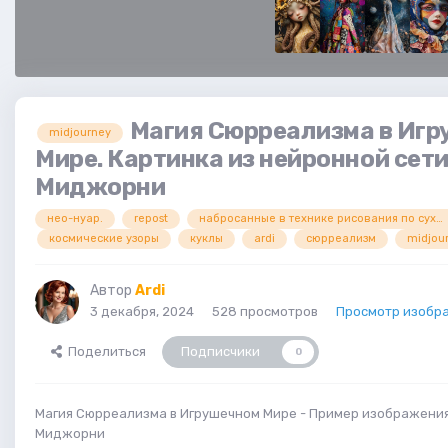
Магия Сюрреализма в Иг
midjourney
Мире. Картинка из нейронной сет
Миджорни
нео-нуар.
repost
набросанные в технике рисования по сухому
космические узоры
куклы
ardi
сюрреализм
midjou
Автор
Ardi
3 декабря, 2024
528 просмотров
Просмотр изобра
Поделиться
Подписчики
0
Магия Сюрреализма в Игрушечном Мире - Пример изображения
Миджорни