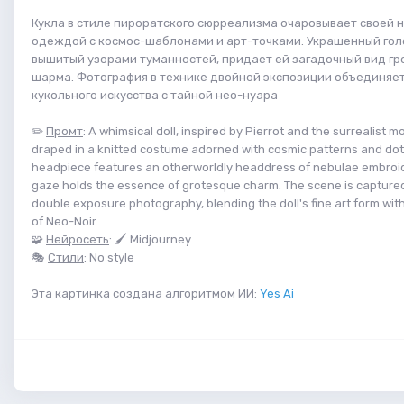
Кукла в стиле пироратского сюрреализма очаровывает своей 
одеждой с космос-шаблонами и арт-точками. Украшенный гол
вышитый узорами туманностей, придает ей загадочный вид гр
шарма. Фотография в технике двойной экспозиции объединяе
кукольного искусства с тайной нео-нуара
✏️
Промт
: A whimsical doll, inspired by Pierrot and the surrealist m
draped in a knitted costume adorned with cosmic patterns and dots 
headpiece features an otherworldly headdress of nebulae embroide
gaze holds the essence of grotesque charm. The scene is capture
double exposure photography, blending the doll's fine art form wit
of Neo-Noir.
🧩
Нейросеть
: 🖌 Midjourney
🎭
Стили
: No style
Эта картинка создана алгоритмом ИИ:
Yes Ai