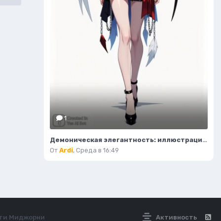
1
Демоническая элегантность: иллюстрация высокой моды в стиле фэнтези. Нейросеть Flux.1
От
Ardi
,
Среда в 16:49
ети Миджорни
Активность