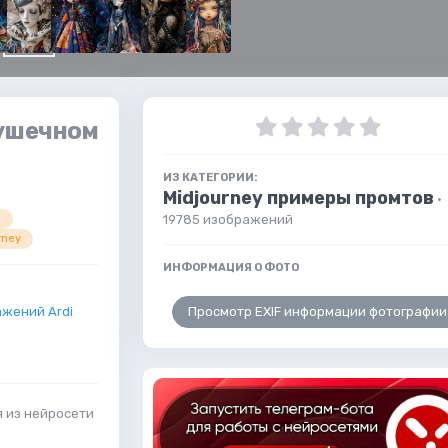
рушечном
и
ИЗ КАТЕГОРИИ:
Midjourney примеры промтов
·
19785 изображений
rney
ИНФОРМАЦИЯ О ФОТО
Просмотр EXIF информации фотографии
жений Ardi
 из нейросети