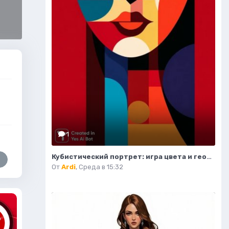
1
Кубистический портрет: игра цвета и геометрических форм. Нейросеть Midjourney
От
Ardi
,
Среда в 15:32