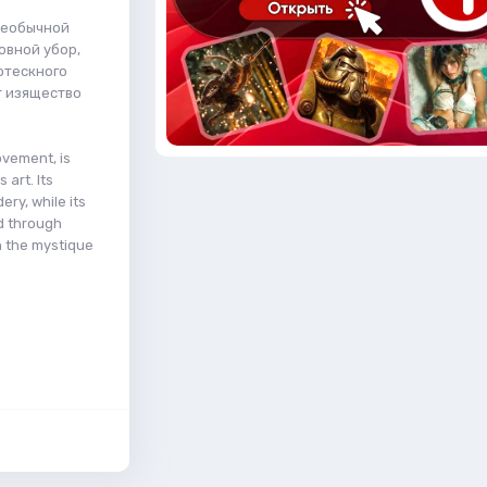
необычной
овной убор,
отескного
т изящество
ovement, is
art. Its
ry, while its
d through
h the mystique