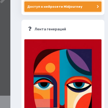
Доступ к нейросети Midjourney
Лента генераций