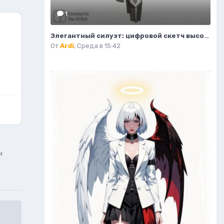
1
Элегантный силуэт: цифровой скетч высокой моды в студийном исполнении. Изображение из нейросети Flux 1
От
Ardi
,
Среда в 15:42
и