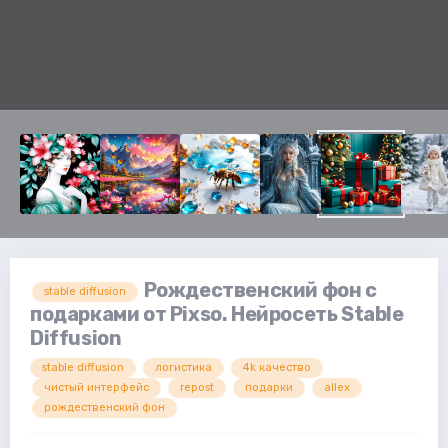
Рождественский фон с
stable diffusion
подарками от Pixso. Нейросеть Stable
Diffusion
stable diffusion
логистика
4k качество
чистый интерфейс
repost
подарки
allex
рождественский фон