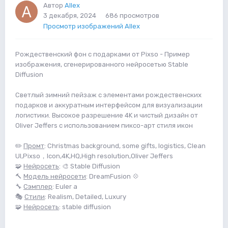
Автор
Allex
3 декабря, 2024
686 просмотров
Просмотр изображений Allex
Рождественский фон с подарками от Pixso - Пример
изображения, сгенерированного нейросетью Stable
Diffusion
Светлый зимний пейзаж с элементами рождественских
подарков и аккуратным интерфейсом для визуализации
логистики. Высокое разрешение 4K и чистый дизайн от
Oliver Jeffers с использованием пиксо-арт стиля икон
✏️
Промт
: Christmas background, some gifts, logistics, Clean
UI,Pixso，Icon,4K,HQ,High resolution,Oliver Jeffers
🧩
Нейросеть
: 🎨 Stable Diffusion
🔨
Модель нейросети
: DreamFusion 💠
🔧
Сэмплер
: Euler a
🎭
Стили
: Realism, Detailed, Luxury
🧩
Нейросеть
: stable diffusion