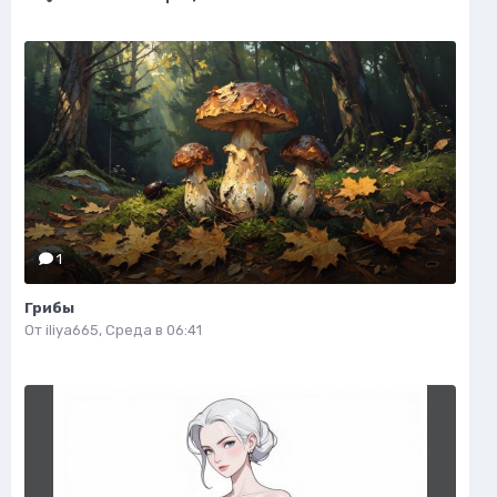
1
Грибы
От
iliya665
,
Среда в 06:41