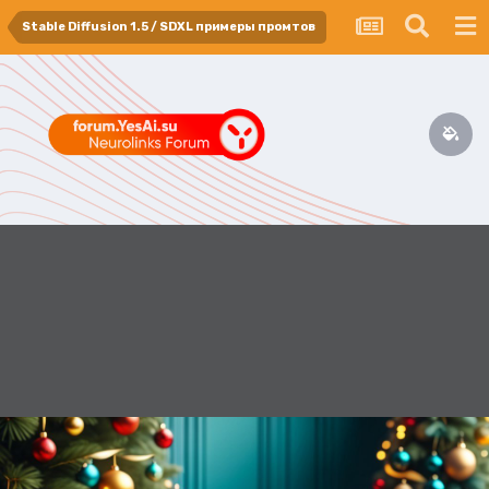
Stable Diffusion 1.5 / SDXL примеры промтов