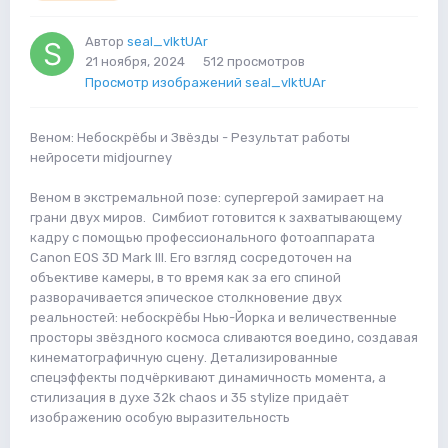
Автор
seal_vIktUAr
21 ноября, 2024
512 просмотров
Просмотр изображений seal_vIktUAr
Веном: Небоскрёбы и Звёзды - Результат работы
нейросети midjourney
Веном в экстремальной позе: супергерой замирает на
грани двух миров. Симбиот готовится к захватывающему
кадру с помощью профессионального фотоаппарата
Canon EOS 3D Mark III. Его взгляд сосредоточен на
объективе камеры, в то время как за его спиной
разворачивается эпическое столкновение двух
реальностей: небоскрёбы Нью-Йорка и величественные
просторы звёздного космоса сливаются воедино, создавая
кинематографичную сцену. Детализированные
спецэффекты подчёркивают динамичность момента, а
стилизация в духе 32k chaos и 35 stylize придаёт
изображению особую выразительность