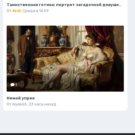
Таинственная готика: портрет загадочной девушки на крыше. Изображение из нейросети Midjourney
От
Ardi
,
Среда в 14:59
1
Немой упрек
От
iliya665
,
23 часа назад