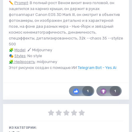
✏️
Prompt
: В полный рост Веном висит вниз головой, он
зацепился за карниз крыши, он держит в руках
фотоаппарат Canon EOS 3D Mark III, он смотрит в объектив
фотокамеры, он изображен детально и в характерной
позе, на фоне два разных мира - Нью-Йорк и звёздный
космос кинематографичность, динамичность,
спецэффекты, детализированность, 32k --chaos 35 --stylize
500
🧩
Model
: 🖌 Midjourney
🎭
Styles
: No style
🧩
Нейросеть
: midjourney
Этот рисунок создан с помощью ИИ
Telegram Bot - Yes Ai
1
1
ИЗ КАТЕГОРИИ: