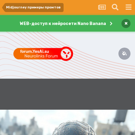
Midjourney примеры промтов
×
WEB-доступ к нейросети Nano Banana