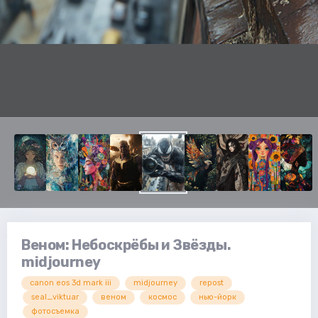
Веном: Небоскрёбы и Звёзды.
midjourney
canon eos 3d mark iii
midjourney
repost
seal_viktuar
веном
космос
нью-йорк
фотосъемка