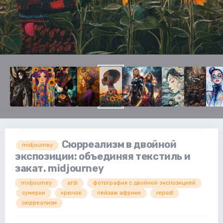
Сюрреализм в двойной
midjourney
экспозиции: объединяя текстиль и
закат. midjourney
midjourney
ardi
фотография с двойной экспозицией
сумерки
крючок
пейзаж африки
repost
сюрреализм