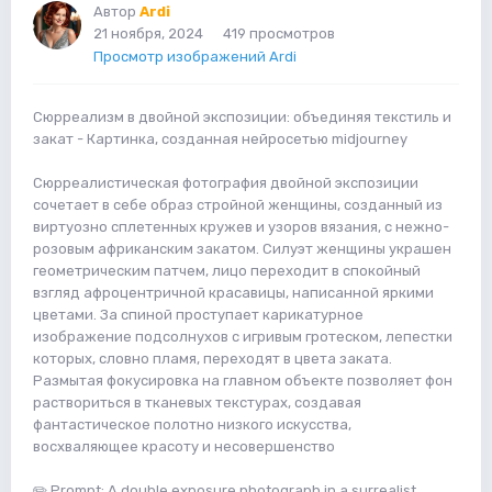
Автор
Ardi
21 ноября, 2024
419 просмотров
Просмотр изображений Ardi
Сюрреализм в двойной экспозиции: объединяя текстиль и
закат - Картинка, созданная нейросетью midjourney
Сюрреалистическая фотография двойной экспозиции
сочетает в себе образ стройной женщины, созданный из
виртуозно сплетенных кружев и узоров вязания, с нежно-
розовым африканским закатом. Силуэт женщины украшен
геометрическим патчем, лицо переходит в спокойный
взгляд афроцентричной красавицы, написанной яркими
цветами. За спиной проступает карикатурное
изображение подсолнухов с игривым гротеском, лепестки
которых, словно пламя, переходят в цвета заката.
Размытая фокусировка на главном объекте позволяет фон
раствориться в тканевых текстурах, создавая
фантастическое полотно низкого искусства,
восхваляющее красоту и несовершенство
✏️
Prompt
: A double exposure photograph in a surrealist