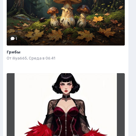
1
Грибы
От
iliya665
,
Среда в 06:41