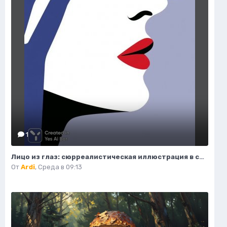
1
Лицо из глаз: сюрреалистическая иллюстрация в стиле минимализма. Нейронная сеть Миджорни
От
Ardi
,
Среда в 09:13