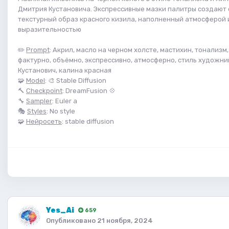
Дмитрия Кустановича. Экспрессивные мазки палитры создают
текстурный образ красного кизила, наполненный атмосферой 
выразительностью
✏️
Prompt
: Акрил, масло на черном холсте, мастихин, тонализм
фактурно, объёмно, экспрессивно, атмосферно, стиль художн
Кустанович, калина красная
🧩
Model
: 🎨 Stable Diffusion
🔨
Checkpoint
: DreamFusion 💠
🔧
Sampler
: Euler a
🎭
Styles
: No style
🧩
Нейросеть
: stable diffusion
Yes_Ai
659
Опубликовано
21 ноября, 2024