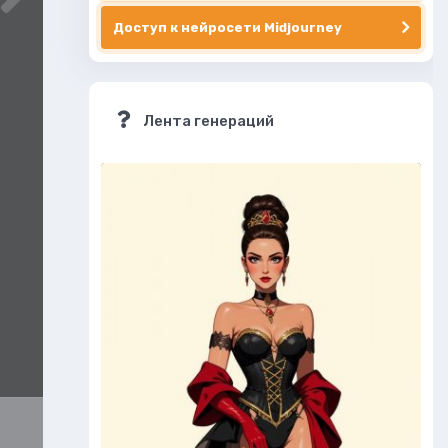
Доступ к нейросети Midjourney
Лента генераций