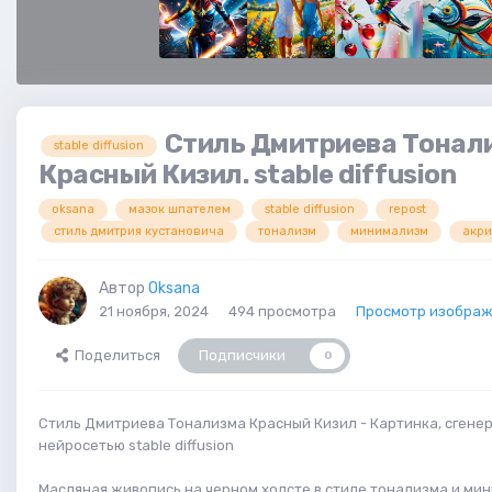
Стиль Дмитриева Тонал
stable diffusion
Красный Кизил. stable diffusion
oksana
мазок шпателем
stable diffusion
repost
стиль дмитрия кустановича
тонализм
минимализм
акри
Автор
Oksana
21 ноября, 2024
494 просмотра
Просмотр изображ
Поделиться
Подписчики
0
Стиль Дмитриева Тонализма Красный Кизил - Картинка, сгене
нейросетью stable diffusion
Масляная живопись на черном холсте в стиле тонализма и ми