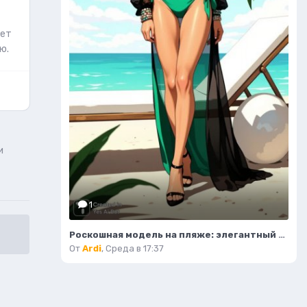
ает
ю.
и
1
Роскошная модель на пляже: элегантный силуэт и изысканный стиль. Картинка из нейросети Flux.1
От
Ardi
,
Среда в 17:37