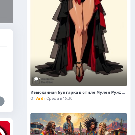
1
Изысканная бунтарка в стиле Мулен Руж: мода и элегантность. Генерация из нейронной сети Flux Ai
От
Ardi
,
Среда в 16:30