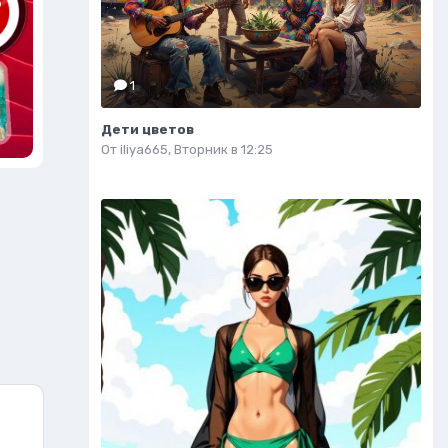
1
Дети цветов
От
iliya665
,
Вторник в 12:25