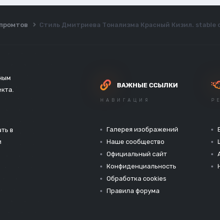
ы промтов
Стиль Дмитриева Тонализма Красный Кизил. stable d
зным
ВАЖНЫЕ ССЫЛКИ
екта.
НАВИГАЦИЯ
Р
Галерея изображений
ть в
и
Наше сообщество
Официальный сайт
Конфиденциальность
Обработка cookies
Правила форума