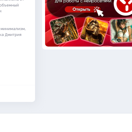
 объемный
и
, минимализм,
ика Дмитрия