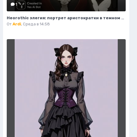
1
Неогothic элегия: портрет аристократки в темном величии библиотеки. Картинка из нейронной сети Миджорни
От
Ardi
,
Среда в 14:58