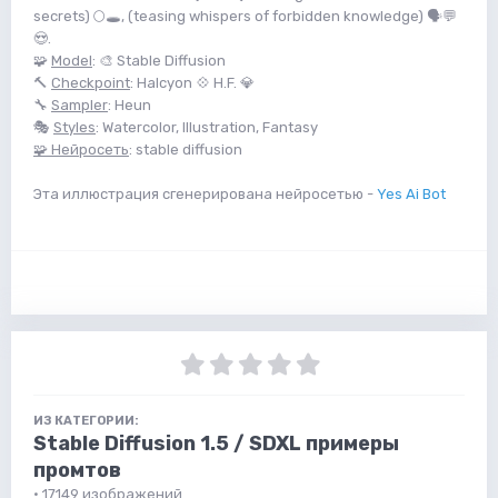
secrets) 🌕🕳️, (teasing whispers of forbidden knowledge) 🗣️💬
😍.
🧩
Model
: 🎨 Stable Diffusion
🔨
Checkpoint
: Halcyon 💠 H.F. 💎
🔧
Sampler
: Heun
🎭
Styles
: Watercolor, Illustration, Fantasy
🧩 Нейросеть
: stable diffusion
Эта иллюстрация сгенерирована нейросетью -
Yes Ai Bot
ИЗ КАТЕГОРИИ:
Stable Diffusion 1.5 / SDXL примеры
промтов
· 17149 изображений