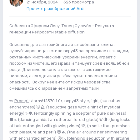
21 ноября, 2024
523 просмотра
Просмотр изображений Ardi
Соблазн в Эфирном Лесу: Танец Суккуба - Результат
генерации нейросети stable diffusion
Описание для фэнтезийного арта: соблазнительная
суккуб-чаровница в стиле ncpy43 завораживает взглядом,
окутанным мистическими узорами энергии, играет с
посохом из чистейшего мрака и танцует среди волшебной
рощи. Длинные локоны сплетаются с светящимися
лианами, а загадочная улыбка сулит наслаждение и
опасность. Вокруг неё витают искры чародейства,
смешиваясь с очарованием запретных тайн
✏️
Prompt
: <lora:612370:1.0>, ncpy43 style, 1girl, (succubus
enchantress) 👿🔮, (seductive gaze with a hint of mystical
energy) ✨✽️, (enticingly spinning a scepter of pure darkness)
⚫⭐️, (dancing amidst an ethereal forest glade) 🍃🌘, (long locks
of hair entangled with glowing vines) 💚, (a smile that promises
both pleasure and peril) 😈🔥, (the air around her shimmering
with enchanted embers) 🤧✨, (blending seduction with arcane