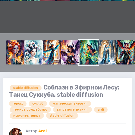
Соблазн в Эфирном Лесу:
stable diffusion
Танец Суккуба. stable diffusion
repost
суккуб
магическая энергия
темное волшебство
запретные знания.
ardi
искусительница
stable diffusion
Автор
Ardi