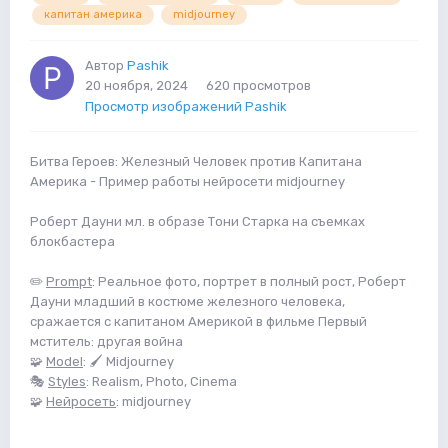
капитан америка
midjourney
Автор
Pashik
20 ноября, 2024
620 просмотров
Просмотр изображений Pashik
Битва Героев: Железный Человек против Капитана
Америка - Пример работы нейросети midjourney
Роберт Дауни мл. в образе Тони Старка на съемках
блокбастера
✏️
Prompt
: Реальное фото, портрет в полный рост, Роберт
Дауни младший в костюме железного человека,
сражается с капитаном Америкой в фильме Первый
мститель: другая война
🧩
Model
: 🖌 Midjourney
🎭
Styles
: Realism, Photo, Cinema
🧩
Нейросеть
: midjourney