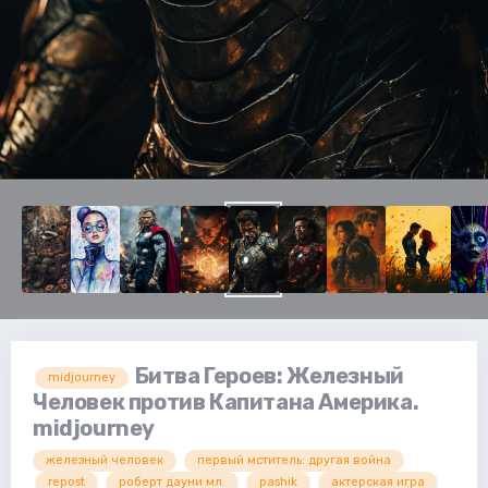
Битва Героев: Железный
midjourney
Человек против Капитана Америка.
midjourney
железный человек
первый мститель: другая война
repost
роберт дауни мл.
pashik
актерская игра