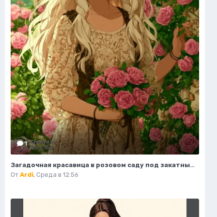
1
Загадочная красавица в розовом саду под закатным небом. Изображение из нейросети Миджорни
От
Ardi
,
Среда в 12:56