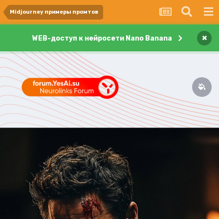
Midjourney примеры промтов
×
WEB-доступ к нейросети Nano Banana