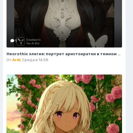
1
Неогothic элегия: портрет аристократки в темном величии библиотеки. Картинка из нейронной сети Миджорни
От
Ardi
,
Среда в 14:58