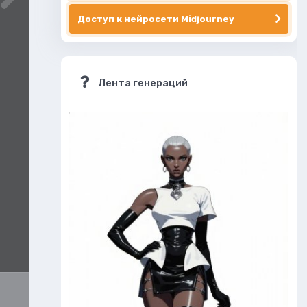
Доступ к нейросети Midjourney
Лента генераций