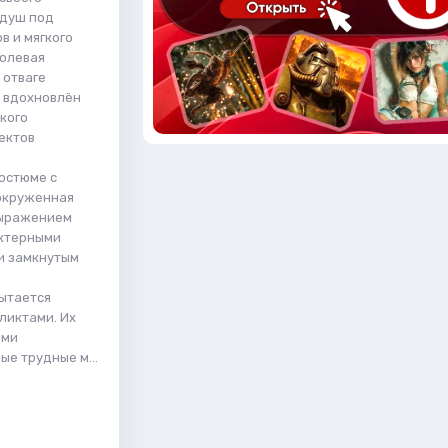
 душ под
в и мягкого
долевая
 отваге
и вдохновлён
кого
ектов
костюме с
 окруженная
выражением
актерными
и замкнутым
пытается
ликтами. Их
ими
е трудные м...