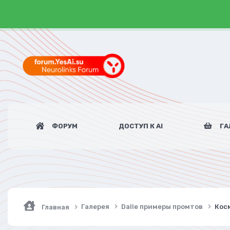
ФОРУМ
ДОСТУП К AI
ГА
Галерея
Dalle примеры промтов
Косм
Главная