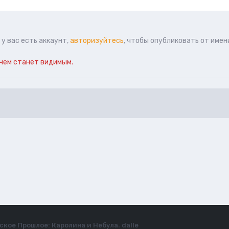
у вас есть аккаунт,
авторизуйтесь
, чтобы опубликовать от имен
чем станет видимым.
кое Прошлое: Каролина и Небула. dalle