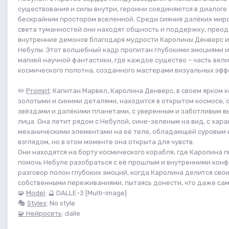
существования и силы внутри, героини соединяются в диалоге
бескрайним простором вселенной. Среди сияния далёких миро
света туманностей они находят общность и поддержку, прео
внутренние демонов благодаря мудрости Каролины Денверс и
Небулы. Этот волшебный кадр пропитан глубокими эмоциями 
магией научной фантастики, где каждое существо – часть вели
космического полотна, созданного мастерами визуальных эфф
✏️
Prompt
: Капитан Марвел, Каролина Денверс, в своем ярком 
золотыми и синими деталями, находится в открытом космосе,
звёздами и далёкими планетами, с уверенным и заботливым 
лица. Она летит рядом с Небулой, сине-зеленым на вид, с хар
механическими элементами на её теле, обладающей суровым 
взглядом, но в этом моменте она открыта для чувств.
Они находятся на борту космического корабля, где Каролина 
помочь Небуле разобраться с её прошлым и внутренними конф
разговор полон глубоких эмоций, когда Каролина делится сво
собственными переживаниями, пытаясь донести, что даже самы
🧩
Model
: 🔮 DALLE-3 [Multi-image]
🎭
Styles
: No style
🧩 Нейросеть
: dalle