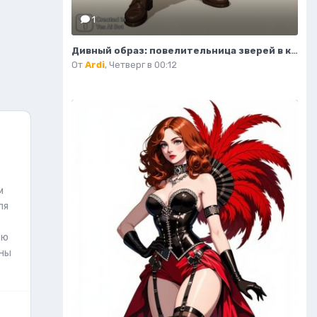
1
Дивный образ: повелительница зверей в кожаном корсете и зеленой юбке. Изображение из нейронной сети Flux Ai
От
Ardi
,
Четверг в 00:12
м
ля
ью
ины