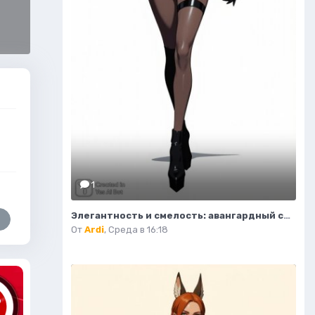
1
Элегантность и смелость: авангардный силуэт в стиле высокой моды. Генерация из нейросети Flux 1
От
Ardi
,
Среда в 16:18