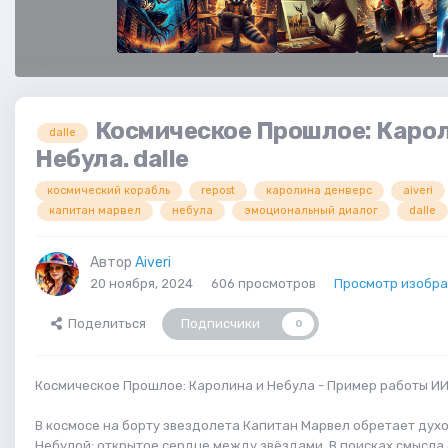
Космическое Прошлое: Карол
dalle
Небула. dalle
космический корабль
repost
каролина денверс
aiveri
капитан марвел
небула
эмоциональный диалог
dalle
Автор
Aiveri
20 ноября, 2024
606 просмотров
Просмотр изобра
Поделиться
Подписчики
0
Космическое Прошлое: Каролина и Небула - Пример работы ИИ 
В космосе на борту звездолета Капитан Марвел обретает духо
Небулой: открытое сердце между звёздами. В поисках смысла 