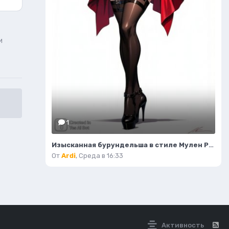
и
1
Изысканная бурундельша в стиле Мулен Руж: завораживающая мода и красота. Генерация из нейронной сети Flux 1
От
Ardi
,
Среда в 16:33
Активность