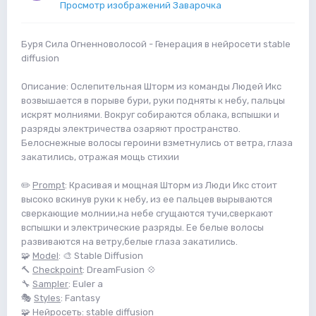
Просмотр изображений Заварочка
Буря Сила Огненноволосой - Генерация в нейросети stable
diffusion
Описание: Ослепительная Шторм из команды Людей Икс
возвышается в порыве бури, руки подняты к небу, пальцы
искрят молниями. Вокруг собираются облака, вспышки и
разряды электричества озаряют пространство.
Белоснежные волосы героини взметнулись от ветра, глаза
закатились, отражая мощь стихии
✏️
Prompt
: Красивая и мощная Шторм из Люди Икс стоит
высоко вскинув руки к небу, из ее пальцев вырываются
сверкающие молнии,на небе сгущаются тучи,сверкают
вспышки и электрические разряды. Ее белые волосы
развиваются на ветру,белые глаза закатились.
🧩
Model
: 🎨 Stable Diffusion
🔨
Checkpoint
: DreamFusion 💠
🔧
Sampler
: Euler a
🎭
Styles
: Fantasy
🧩 Нейросеть
: stable diffusion