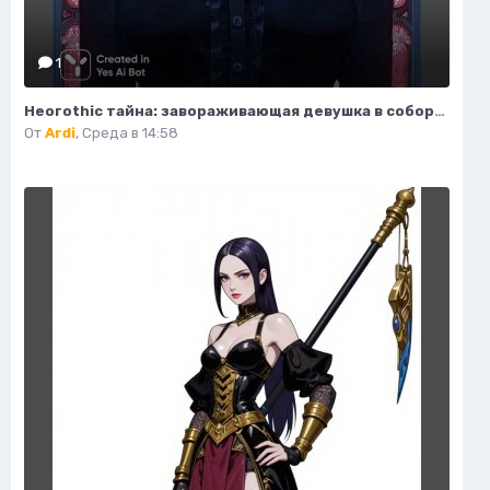
1
Неогothic тайна: завораживающая девушка в соборе под красным лунным светом. Генерация из нейросети Миджорни
От
Ardi
,
Среда в 14:58