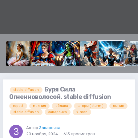
Буря Сила
stable diffusion
Огненноволосой. stable diffusion
repost
молния
облака
шторм ( sturm )
омник
stable diffusion
заварочка
x-men
Автор
Заварочка
20 ноября, 2024
615 просмотров