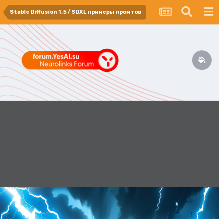
Stable Diffusion 1.5 / SDXL примеры промтов