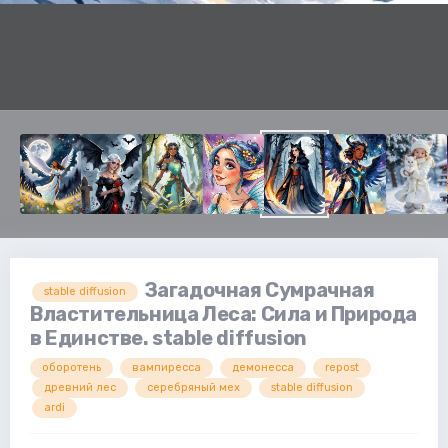
Загадочная Сумрачная
stable diffusion
Властительница Леса: Сила и Природа
в Единстве. stable diffusion
оборотень
вампиресса
демонесса
repost
древний лес
серебряный мех
stable diffusion
ardi