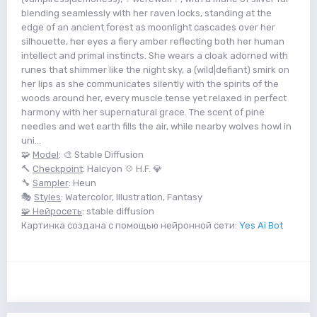
blending seamlessly with her raven locks, standing at the
edge of an ancient forest as moonlight cascades over her
silhouette, her eyes a fiery amber reflecting both her human
intellect and primal instincts. She wears a cloak adorned with
runes that shimmer like the night sky, a (wild|defiant) smirk on
her lips as she communicates silently with the spirits of the
woods around her, every muscle tense yet relaxed in perfect
harmony with her supernatural grace. The scent of pine
needles and wet earth fills the air, while nearby wolves howl in
uni...
🧩
Model
: 🎨 Stable Diffusion
🔨
Checkpoint
: Halcyon 💠 H.F. 💎
🔧
Sampler
: Heun
🎭
Styles
: Watercolor, Illustration, Fantasy
🧩 Нейросеть
: stable diffusion
Картинка создана с помощью нейронной сети:
Yes Ai Bot