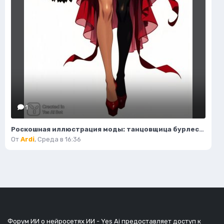
1
Роскошная иллюстрация моды: танцовщица бурлеска в стиле Мулен Руж. Нейронная сеть Flux Ai
От
Ardi
,
Среда в 16:36
Форум ИИ о нейросетях ИИ - Yes Ai предоставляет доступ к