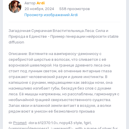
Автор
Ardi
20 ноября, 2024
558 просмотров
Просмотр изображений Ardi
Загадочная Сумрачная Властительница Леса: Сила и
Природа в Единстве - Пример генерации нейросети stable
diffusion
Описание: Взгляните на вампирессу-демониссу с
серебристой шерстью в волосах, что сливается с её
вороновой шевелюрой. На границе древнего леса она
стоит под лунным светом, её огненные янтарные глаза
отражают человеческий разум и дикие инстинкты. В
капюшоне с рунами, мерцающими как звёзды ночи, она
насмешливо изгибает губы, беседуя без слов с духами
леса. Её мышцы напряжены, но расслаблены, гармонируя с
необычайной грацией сверхъестественного существа.
Запах хвои и влажной земли витает в воздухе, а волки
рядом воют в унисон её безмолвного призыва
✏️
Prompt
: <lora:612370:1.0>, ncpy43 style, 1girl,
(vampiress|demoness), ✨werewolf✨, with a mane of silver fur