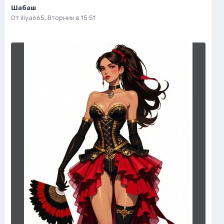
Шабаш
От
iliya665
,
Вторник в 15:51