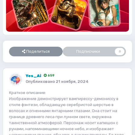
Поделиться
Подписчики
0
Yes_Ai
659
Опубликовано
21 ноября, 2024
Краткое описание:
Изображение демонстрирует вампирессу-демониссу в
стиле фэнтези, обладающую серебристой шерстью в
волосах и огненными янтарными глазами. Она стоит на
границе древнего леса при лунном свете, окружена
таинственной атмосферой. Персонаж носит капюшон с
рунами, напоминающими ночное небо, и изображает
насмешливую грацию, общаясь с духами природы. Ее тело