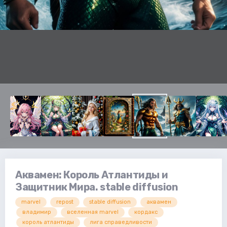
Аквамен: Король Атлантиды и
Защитник Мира. stable diffusion
marvel
repost
stable diffusion
аквамен
владимир
вселенная marvel
кордакс
король атлантиды
лига справедливости