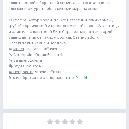
защите морей и береговой линии, а также становится
ключевой фигурой в обеспечении мира на земле
✏️
Prompt
: Артур Карри , также известный как Аквамен , —
грубый, героический и предприимчивый король Атлантиды
и один из основателей Лиги Справедливости , который
защищает мир от таких угроз, как Степной Волк ,
Повелитель Океана и Кордакс .
🧩
Model
: 🎨 Stable Diffusion
🔨
Checkpoint
: DreamFusion 💠
🔧
Sampler
: Euler a
🎭
Styles
: No style
🧩 Нейросеть
: stable diffusion
Это изображение сгенерировано в:
Yes Ai