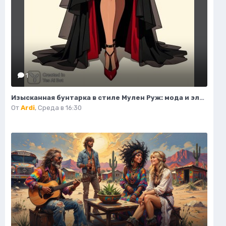
1
Изысканная бунтарка в стиле Мулен Руж: мода и элегантность. Генерация из нейронной сети Flux Ai
От
Ardi
,
Среда в 16:30