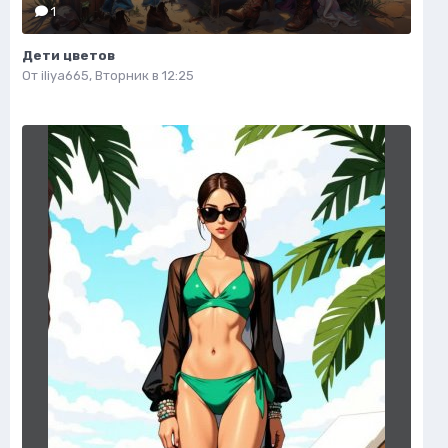
1
Дети цветов
От
iliya665
,
Вторник в 12:25