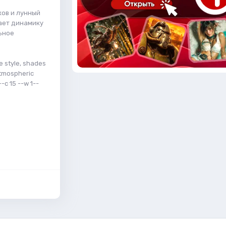
ков и лунный
ает динамику
ьное
fe style, shades
atmospheric
--c 15 --w 1--