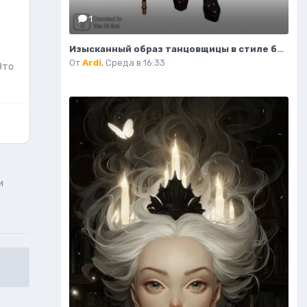
1
Изысканный образ танцовщицы в стиле бурлеск и модной иллюстрации. Нейронная сеть Flux
От
Ardi
,
Среда в 16:33
Это
и