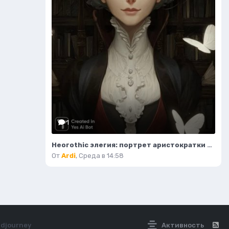
1
Неогothic элегия: портрет аристократки в темном величии библиотеки. Картинка из нейронной сети Миджорни
От
Ardi
,
Среда в 14:58
idjourney
Активность