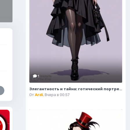
1
Элегантность и тайна: готический портрет изящной модели в деталях. Изображение из нейронной сети Flux Ai
От
Ardi
,
Вчера в 00:57