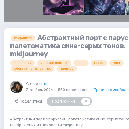
Абстрактный порт с парус
midjourney
палетоматика сине-серых тонов.
midjourney
midjourney
морской пейзаж.
кисть
repost
remi
абстрактная живопись
палитра
Автор
remi
7 ноября, 2024
550 просмотров
Просмотр изображ
Поделиться
Подписчики
0
Абстрактный порт с парусами, палетоматика сине-серых тоно
изображения из нейросети midjourney