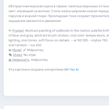
Абстрактная морская сцена в гавани: палитра морозных оттен
свет, играющий на волнах. Стиль мазка широким ножом перед
парусов и водной глади. Прохладные тона создают пронзител
ощущение свежести и движения
✏️
Prompt
: Abstract painting of sailboats in the harbor, palette kni
of blue and gray, abstract brush strokes, cool color temperature, 
lighting, cool tones, soft focus on details. --ar 85:128 --stylize 750 
sref random --sw 250
🧩
Model
: 🖌 Midjourney
🎭
Styles
: No style
🧩 Нейросеть
: midjourney
Эта картинка создана алгоритмом ИИ
Yes Ai