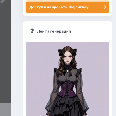
Доступ к нейросети Midjourney
Лента генераций