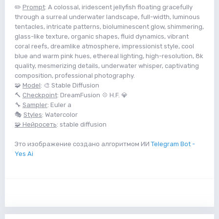
✏️
Prompt
: A colossal, iridescent jellyfish floating gracefully
through a surreal underwater landscape, full-width, luminous
tentacles, intricate patterns, bioluminescent glow, shimmering,
glass-like texture, organic shapes, fluid dynamics, vibrant
coral reefs, dreamlike atmosphere, impressionist style, cool
blue and warm pink hues, ethereal lighting, high-resolution, 8k
quality, mesmerizing details, underwater whisper, captivating
composition, professional photography.
🧩
Model
: 🎨 Stable Diffusion
🔨
Checkpoint
: DreamFusion 💠 H.F. 💎
🔧
Sampler
: Euler a
🎭
Styles
: Watercolor
🧩 Нейросеть
: stable diffusion
Это изображение создано алгоритмом ИИ
Telegram Bot -
Yes Ai