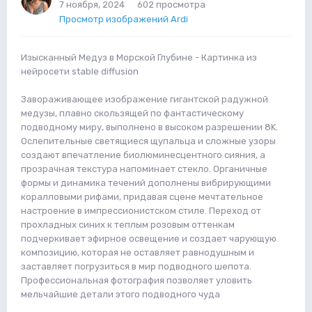
7 ноября, 2024
602 просмотра
Просмотр изображений Ardi
Изысканный Медуз в Морской Глубине - Картинка из
нейросети stable diffusion
Завораживающее изображение гигантской радужной
медузы, плавно скользящей по фантастическому
подводному миру, выполнено в высоком разрешении 8K.
Ослепительные светящиеся щупальца и сложные узоры
создают впечатление биолюминесцентного сияния, а
прозрачная текстура напоминает стекло. Органичные
формы и динамика течений дополнены вибрирующими
коралловыми рифами, придавая сцене мечтательное
настроение в импрессионистском стиле. Переход от
прохладных синих к теплым розовым оттенкам
подчеркивает эфирное освещение и создает чарующую
композицию, которая не оставляет равнодушным и
заставляет погрузиться в мир подводного шепота.
Профессиональная фотография позволяет уловить
мельчайшие детали этого подводного чуда