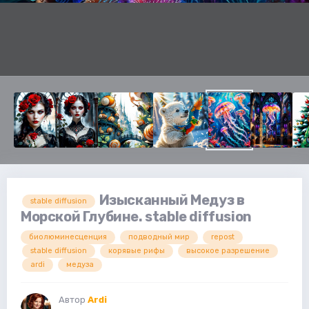
Изысканный Медуз в
stable diffusion
Морской Глубине. stable diffusion
биолюминесценция
подводный мир
repost
stable diffusion
корявые рифы
высокое разрешение
ardi
медуза
Автор
Ardi