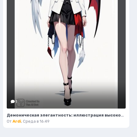
1
Демоническая элегантность: иллюстрация высокой моды в стиле фэнтези. Нейросеть Flux.1
От
Ardi
,
Среда в 16:49