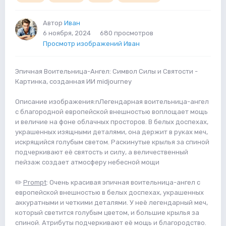
Автор
Иван
6 ноября, 2024
680 просмотров
Просмотр изображений Иван
Эпичная Воительница-Ангел: Символ Силы и Святости -
Картинка, созданная ИИ midjourney
Описание изображения:nЛегендарная воительница-ангел
с благородной европейской внешностью воплощает мощь
и величие на фоне облачных просторов. В белых доспехах,
украшенных изящными деталями, она держит в руках меч,
искрящийся голубым светом. Раскинутые крылья за спиной
подчеркивают её святость и силу, а величественный
пейзаж создает атмосферу небесной мощи
✏️
Prompt
: Очень красивая эпичная воительница-ангел с
европейской внешностью в белых доспехах, украшенных
аккуратными и четкими деталями. У неё легендарный меч,
который светится голубым цветом, и большие крылья за
спиной. Атрибуты подчеркивают её мощь и благородство.