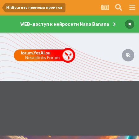
Midjourney примеры промтов
×
WEB-доступ к нейросети Nano Banana