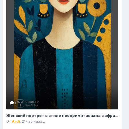
1
Женский портрет в стиле неопримитивизма с африканским влиянием и яркими деталями. Нейронная сеть Midjourney
От
Ardi
,
21 час назад