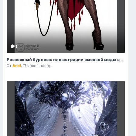
1
Роскошный бурлеск: иллюстрации высокой моды в стиле кабаре Мулен Руж. Нейронная сеть Flux 1
От
Ardi
,
17 часов назад