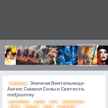
Эпичная Воительница-
midjourney
Ангел: Символ Силы и Святости.
midjourney
воительница
repost
меч
благородство
ангел
доспехи
иван
midjourney