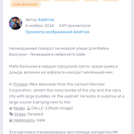
майк вазозски
Автор
AdaFrias
6 ноября, 2024
549 просмотров
Просмотр изображений AdaFrias
Неожиданный поворот на мокрой улице для Майка
Вазоуски - Генерация в нейросети dalle
Майк Вазоуски в сердце городской суеты: среди шума и
дождя, великан на асфальте находит маленький мяч
✏️
Prompt
: Mike Wazowski from the cartoon Monster
Corporation. amidst the noisy bustle of the city and the rainy
city with large puddles on the asphalt. He looks in surprise at a
large soccer ball lying next to him
🧩
Model
: 🔮 DALLE-3 [Multi-image]
🎭
Styles
: Detailed
🧩 Нейросеть
: dalle
Эта картинка сгенерирована при помощи алгоритма ИИ