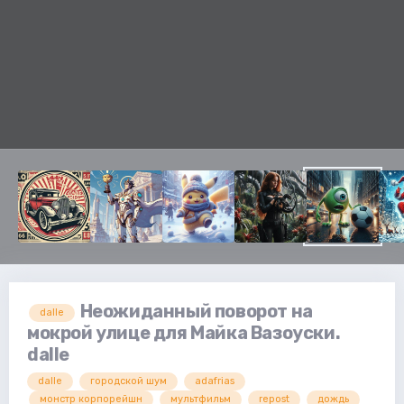
Неожиданный поворот на
dalle
мокрой улице для Майка Вазоуски.
dalle
dalle
городской шум
adafrias
монстр корпорейшн
мультфильм
repost
дождь