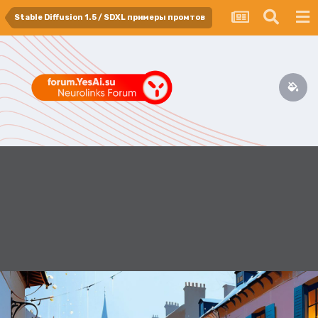
Stable Diffusion 1.5 / SDXL примеры промтов