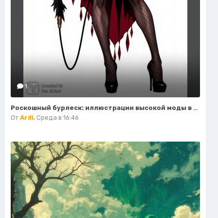
1
Роскошный бурлеск: иллюстрации высокой моды в стиле кабаре Мулен Руж. Нейронная сеть Flux 1
От
Ardi
,
Среда в 16:46