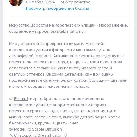
5 ноября, 2024
603 просмотра
Просмотр изображений Oksana
Искусство Доброты на Королевских Улицах - Изображение,
созданное нейросетью stable diffusion
Мир доброты и непрекращающихся изменений:
королевские улицы с фонарями и мостами окутаны
атмосферой старины. Антикварные изыски соседствуют с
искусством красоты в садах, где цветы, люди и растения
сплетаются в гармоничную палитру мягкого света и
светлых оттенков. Высокий детализм каждой сцены
подчеркивается каплями белой краски, большими цветами
и снегом, создавая живописный пейзаж
✏️
Prompt
: мир доброты, постоянное изменение,
королевские улицы, фонари, мосты, антиквариат,
искусство красоты, сады, цветы, люди, растения, нити,
мягкий свет, светлые тона, высокая детализация, капли
белой краски, крупные цветы, снег
🧩
Model
: 🎨 Stable Diffusion
🔨
Checkpoint
: DreamFusion 💠