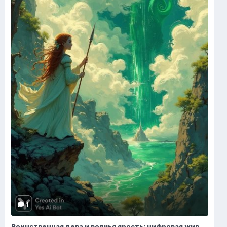
1
Воинственная дева и волчья ярость: цифровая живопись в стиле Дона Херцфельдта. Нейросеть Flux