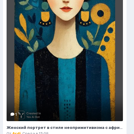
1
Женский портрет в стиле неопримитивизма с африканским влиянием и яркими деталями. Нейронная сеть Midjourney
От
Ardi
,
Среда в 13:09