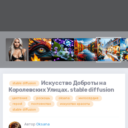
Искусство Доброты на
stable diffusion
Королевских Улицах. stable diffusion
цветение
роскошь
oksana
милосердие
repost
постоянство
искусство красоты
stable diffusion
Автор
Oksana