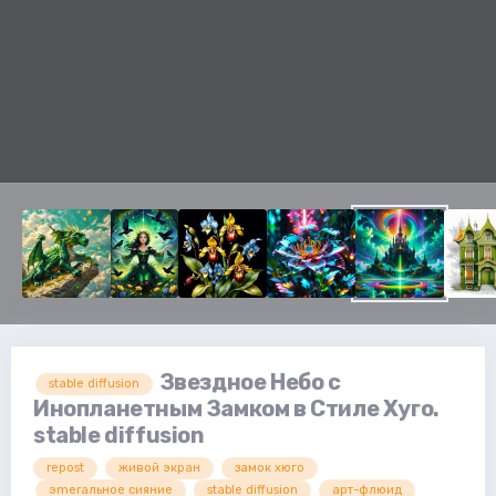
Звездное Небо с
stable diffusion
Инопланетным Замком в Стиле Хуго.
stable diffusion
repost
живой экран
замок хюго
эmeraльное сияние
stable diffusion
арт-флюид