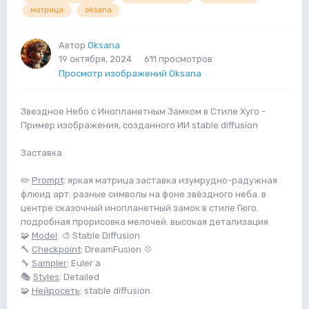
матрица
oksana
Автор
Oksana
19 октября, 2024
611 просмотров
Просмотр изображений Oksana
Звездное Небо с Инопланетным Замком в Стиле Хуго -
Пример изображения, созданного ИИ stable diffusion
Заставка
✏️
Prompt
: яркая матрица заставка изумрудно-радужная
флюид арт. разные символы на фоне звёздного неба. в
центре сказочный инопланетный замок в стиле Гюго.
подробная прорисовка мелочей. высокая детализация
🧩
Model
: 🎨 Stable Diffusion
🔨
Checkpoint
: DreamFusion 💠
🔧
Sampler
: Euler a
🎭
Styles
: Detailed
🧩
Нейросеть
: stable diffusion