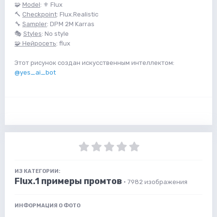
🧩
Model
: ⚜️ Flux
🔨
Checkpoint
: Flux.Realistic
🔧
Sampler
: DPM 2M Karras
🎭
Styles
: No style
🧩 Нейросеть
: flux
Этот рисунок создан искусственным интеллектом:
@yes_ai_bot
ИЗ КАТЕГОРИИ:
Flux.1 примеры промтов
· 7982 изображения
ИНФОРМАЦИЯ О ФОТО