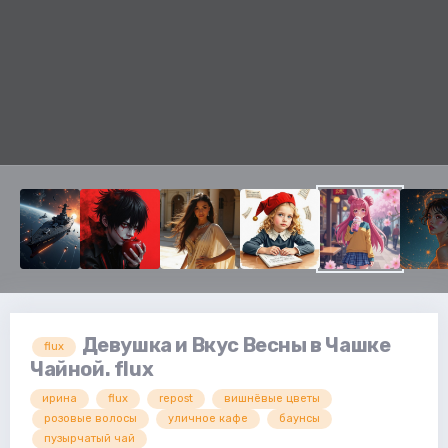
Девушка и Вкус Весны в Чашке
flux
Чайной. flux
ирина
flux
repost
вишнёвые цветы
розовые волосы
уличное кафе
баунсы
пузырчатый чай