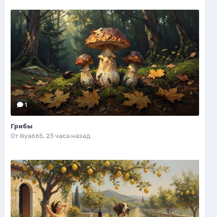
1
Грибы
От
iliya665
,
23 часа назад