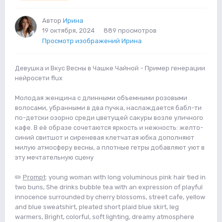
Автор
Ирина
19 октября, 2024
889 просмотров
Просмотр изображений Ирина
Девушка и Вкус Весны в Чашке Чайной - Пример генерации
нейросети flux
Молодая женщина с длинными объемными розовыми
волосами, убранными в два пучка, наслаждается бабл-ти
по-детски озорно среди цветущей сакуры возле уличного
кафе. В её образе сочетаются яркость и нежность: желто-
синий свитшот и сиреневая клетчатая юбка дополняют
милую атмосферу весны, а плотные гетры добавляют уют в
эту мечтательную сцену
✏️
Prompt
: young woman with long voluminous pink hair tied in
two buns, She drinks bubble tea with an expression of playful
innocence surrounded by cherry blossoms, street cafe, yellow
and blue sweatshirt, pleated short plaid blue skirt, leg
warmers, Bright, colorful, soft lighting, dreamy atmosphere