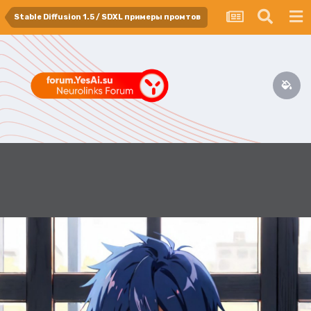
Stable Diffusion 1.5 / SDXL примеры промтов