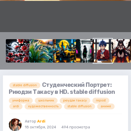
Студенческий Портрет:
stable diffusion
Риюдзи Такасу в HD. stable diffusion
униформа
школьник
рюудзи такасу
repost
ardi
художественность
stable diffusion
аниме
Автор
Ardi
18 октября, 2024
494 просмотра