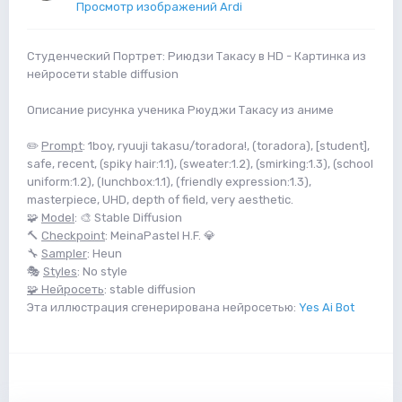
Просмотр изображений Ardi
Студенческий Портрет: Риюдзи Такасу в HD - Картинка из
нейросети stable diffusion
Описание рисунка ученика Рюуджи Такасу из аниме
✏️
Prompt
: 1boy, ryuuji takasu/toradora!, (toradora), [student],
safe, recent, (spiky hair:1.1), (sweater:1.2), (smirking:1.3), (school
uniform:1.2), (lunchbox:1.1), (friendly expression:1.3),
masterpiece, UHD, depth of field, very aesthetic.
🧩
Model
: 🎨 Stable Diffusion
🔨
Checkpoint
: MeinaPastel H.F. 💎
🔧
Sampler
: Heun
🎭
Styles
: No style
🧩 Нейросеть
: stable diffusion
Эта иллюстрация сгенерирована нейросетью:
Yes Ai Bot