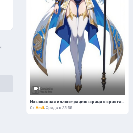
и
1
Изысканная иллюстрация: жрица с кристальным посохом и волшебным светом. Нейронная сеть Flux.1
От
Ardi
,
Среда в 23:55