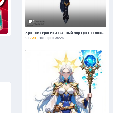
1
Хронометра: Изысканный портрет волшебницы времени и моды. Изображение из нейронной сети Flux Ai
От
Ardi
,
Четверг в 00:23
й