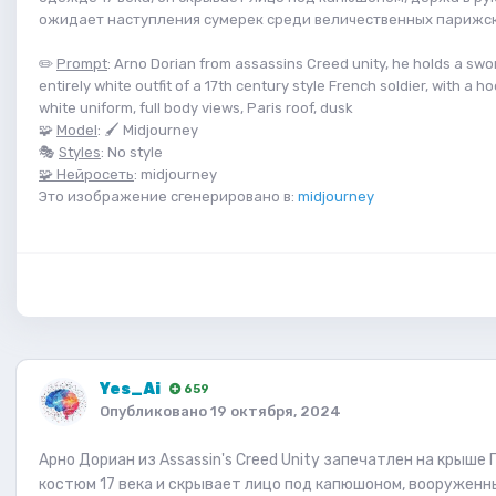
ожидает наступления сумерек среди величественных парижс
✏️
Prompt
: Arno Dorian from assassins Creed unity, he holds a swo
entirely white outfit of a 17th century style French soldier, with a h
white uniform, full body views, Paris roof, dusk
🧩
Model
: 🖌 Midjourney
🎭
Styles
: No style
🧩 Нейросеть
: midjourney
Это изображение сгенерировано в:
midjourney
Yes_Ai
659
Опубликовано
19 октября, 2024
Арно Дориан из Assassin's Creed Unity запечатлен на крыше
костюм 17 века и скрывает лицо под капюшоном, вооруженн