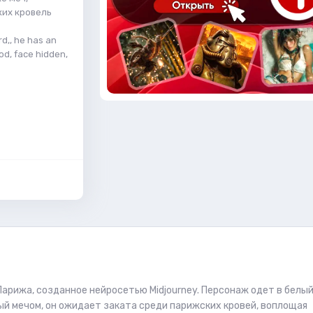
ких кровель
rd,, he has an
ood, face hidden,
 Парижа, созданное нейросетью Midjourney. Персонаж одет в белы
ый мечом, он ожидает заката среди парижских кровей, воплощая