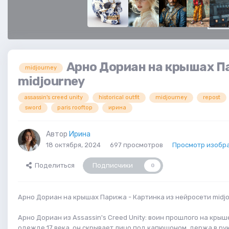
Арно Дориан на крышах П
midjourney
midjourney
assassin's creed unity
historical outfit
midjourney
repost
sword
paris rooftop
ирина
Автор
Ирина
18 октября, 2024
697 просмотров
Просмотр изобр
Поделиться
Подписчики
0
Арно Дориан на крышах Парижа - Картинка из нейросети midj
Арно Дориан из Assassin's Creed Unity: воин прошлого на крыш
одежде 17 века, он скрывает лицо под капюшоном, держа в рук