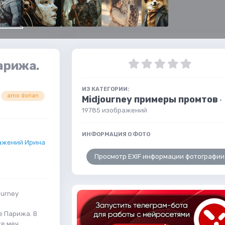
арижа.
ИЗ КАТЕГОРИИ:
arno dorian
Midjourney примеры промтов
·
19785 изображений
ИНФОРМАЦИЯ О ФОТО
ажений Ирина
Просмотр EXIF информации фотографии
ourney
е Парижа. В
е меч,