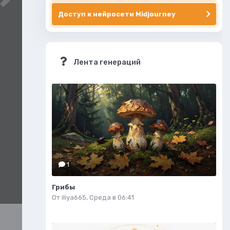
Доступ к нейросети Midjourney
Лента генераций
1
Грибы
От
iliya665
,
Среда в 06:41