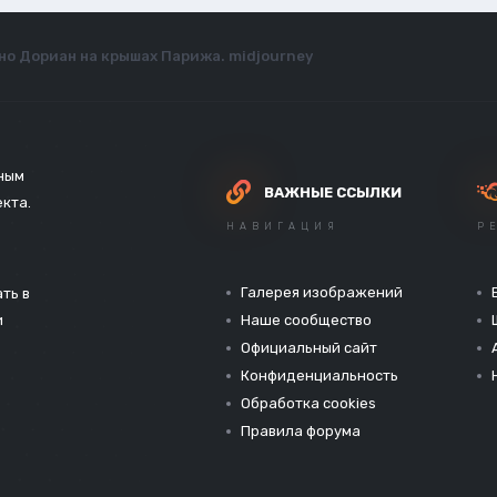
но Дориан на крышах Парижа. midjourney
зным
ВАЖНЫЕ ССЫЛКИ
екта.
НАВИГАЦИЯ
Р
Галерея изображений
ть в
и
Наше сообщество
Официальный сайт
Конфиденциальность
Обработка cookies
Правила форума