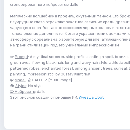
сгенерированного нейросетью dalle
Магический волшебник в профиль, окутанный тайной. Его брон
изумрудные глаза отражают закатное свечение среди древни
чарующего леса. Элегантно вьющиеся черные волосы и атлети
телосложение дополняются богато украшенными одеждами, 
атмосферу сюрреализма, характерную для впечатляющих пей
на грани стилизации под его уникальный импрессионизм
✏️
Prompt
: A mystical sorcerer, side profile, casting a spell, bronze
green eyes, flowing black hair, long and wavy hairstyle, athletic buil
patterned robes, enchanted forest, among ancient trees, surreal, twi
painting, impressionistic, by Gustav Klimt, 16K
🧩
Model
: 🔮 DALLE-3 [Multi-image]
🎭
Styles
: No style
🧩 Нейросеть
: dalle
Этот рисунок создан с помощью ИИ:
@yes_ai_bot