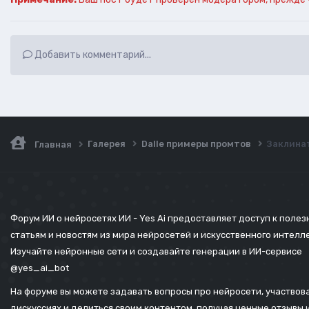
Добавить комментарий...
Галерея
Dalle примеры промтов
Заклинат
Главная
Форум ИИ о нейросетях ИИ - Yes Ai предоставляет доступ к поле
статьям и новостям из мира нейросетей и искусственного интелл
Изучайте нейронные сети и создавайте генерации в ИИ-сервисе
@yes_ai_bot
На форуме вы можете задавать вопросы про нейросети, участвова
дискуссиях и делиться своим контентом, получая ценные отзывы 