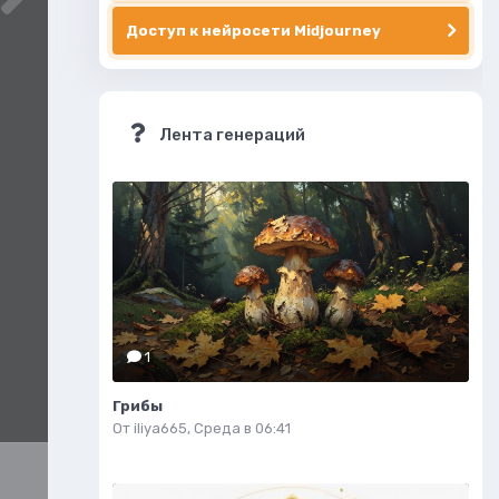
Доступ к нейросети Midjourney
Лента генераций
1
Грибы
От
iliya665
,
Среда в 06:41