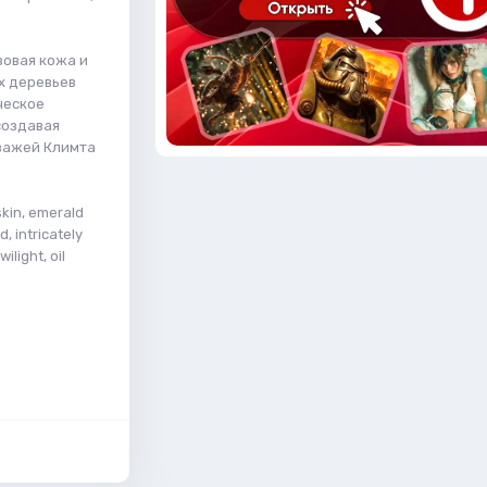
зовая кожа и
х деревьев
ческое
создавая
зажей Климта
 skin, emerald
d, intricately
light, oil