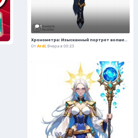
1
Хронометра: Изысканный портрет волшебницы времени и моды. Изображение из нейронной сети Flux Ai
От
Ardi
,
Вчера в 00:23