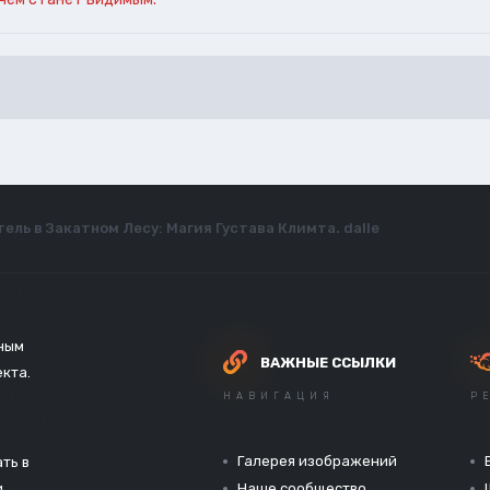
ель в Закатном Лесу: Магия Густава Климта. dalle
зным
ВАЖНЫЕ ССЫЛКИ
екта.
НАВИГАЦИЯ
Р
Галерея изображений
ть в
и
Наше сообщество