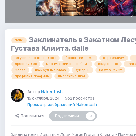
Заклинатель в Закатном Лес
dalle
Густава Климта. dalle
текущие черные волосы
бронзовая кожа
сюрреализм
d
древний лес
мистический волшебник
колдовство
make
масло
изумрудные глаза
сумерки
гюстав климт
профиль в профиль
импрессионизм
Автор
Makentosh
16 октября, 2024
562 просмотра
Просмотр изображений Makentosh
Поделиться
Подписчики
0
Заклинатель в Закатном Лесу: Магия Густава Климта - Пример