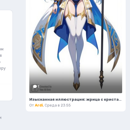
ом
я
о
еру
1
Изысканная иллюстрация: жрица с кристальным посохом и волшебным светом. Нейронная сеть Flux.1
От
Ardi
,
Среда в 23:55
и