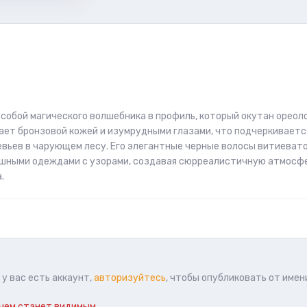
собой магического волшебника в профиль, который окутан ореол
ает бронзовой кожей и изумрудными глазами, что подчеркиваетс
вьев в чарующем лесу. Его элегантные черные волосы витиеват
ошными одеждами с узорами, создавая сюрреалистичную атмосф
.
у вас есть аккаунт,
авторизуйтесь
, чтобы опубликовать от имен
чем станет видимым.