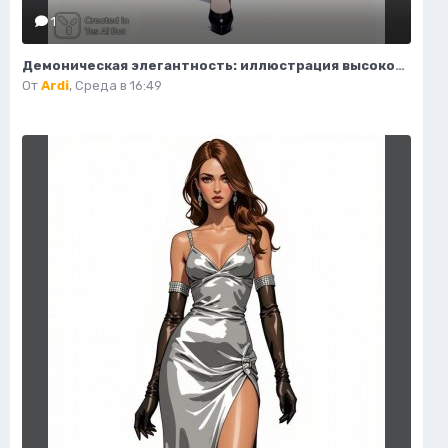
1
Демоническая элегантность: иллюстрация высокой моды в стиле фэнтези. Нейросеть Flux.1
От
Ardi
,
Среда в 16:49