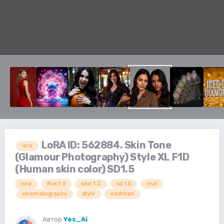
LoRA ID: 562884. Skin Tone
lora
(Glamour Photography) Style XL F1D
(Human skin color) SD1.5
lora
flux.1 d
sdxl 1.0
sd 1.5
real
cinematography
style
eastman
Автор
Yes_Ai