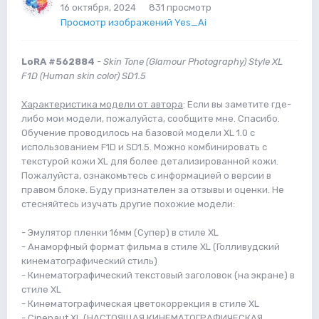
16 октября, 2024
831 просмотр
Просмотр изображений Yes_Ai
LoRA #562884
-
Skin Tone (Glamour Photography) Style XL
F1D (Human skin color) SD1.5
Характеристика модели от автора
: Если вы заметите где-
либо мои модели, пожалуйста, сообщите мне. Спасибо.
Обучение проводилось на базовой модели XL 1.0 с
использованием F1D и SD1.5. Можно комбинировать с
текстурой кожи XL для более детализированной кожи.
Пожалуйста, ознакомьтесь с информацией о версии в
правом блоке. Буду признателен за отзывы и оценки. Не
стесняйтесь изучать другие похожие модели:
- Эмулятор пленки 16мм (Супер) в стиле XL
- Анаморфный формат фильма в стиле XL (Голливудский
кинематографический стиль)
- Кинематографический текстовый заголовок (на экране) в
стиле XL
- Кинематографическая цветокоррекция в стиле XL
- Cinenaut XL (НАСТОЯЩАЯ КИНЕМАТОГРАФИЧЕСКАЯ