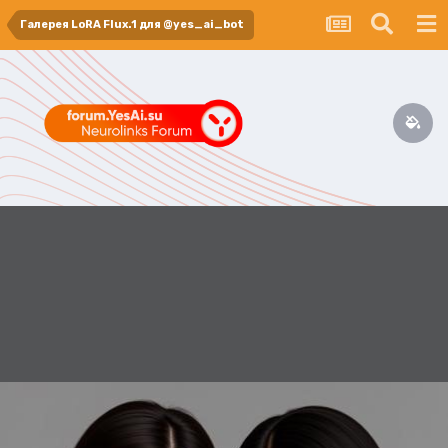
Галерея LoRA Flux.1 для @yes_ai_bot