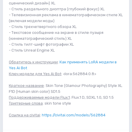
сценический дизайн) XL
- Стиль раздельного диоптра (глубокий фокус) XL
- Телевизионная реклама в кинематографическом стиле XL
(включая модели моды)
- Стиль трехчетвертного обзора XL
- Текстовое сообщение на экране в стиле пузыря
(кинематографический стиль) XL
- Стиль тилт-шифт фотографии XL
- Стиль Unreal Engine XL
Обратитесь к инструкции
:
Как применять LoRA модели в
Yes Ai Bot
Ключ модели для Yes Ai Bot
: <lora:562884:0.8>
Краткое название
: Skin Tone (Glamour Photography) Style XL
F1D (Human skin color) SD1.5
Поддерживаемые модели Flux.1
: Flux.1 D, SDXL 1.0, SD 1.5
Триггерные слова
: skin tone style
Ссылка на civitai
:
https://civitai.com/models/562884