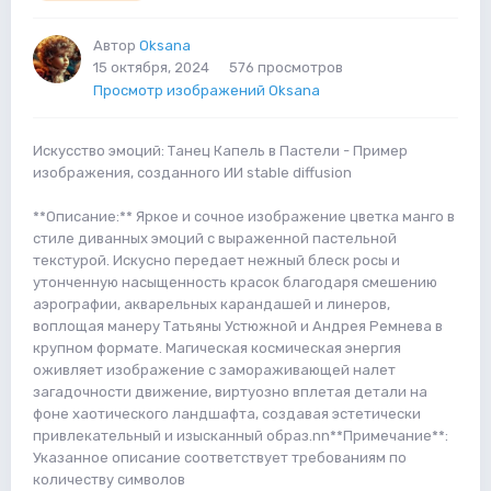
Автор
Oksana
15 октября, 2024
576 просмотров
Просмотр изображений Oksana
Искусство эмоций: Танец Капель в Пастели - Пример
изображения, созданного ИИ stable diffusion
**Описание:** Яркое и сочное изображение цветка манго в
стиле диванных эмоций с выраженной пастельной
текстурой. Искусно передает нежный блеск росы и
утонченную насыщенность красок благодаря смешению
аэрографии, акварельных карандашей и линеров,
воплощая манеру Татьяны Устюжной и Андрея Ремнева в
крупном формате. Магическая космическая энергия
оживляет изображение с замораживающей налет
загадочности движение, виртуозно вплетая детали на
фоне хаотического ландшафта, создавая эстетически
привлекательный и изысканный образ.nn**Примечание**:
Указанное описание соответствует требованиям по
количеству символов