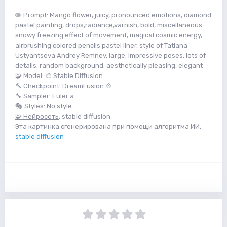
✏️
Prompt
: Mango flower, juicy, pronounced emotions, diamond
pastel painting, drops,radiance,varnish, bold, miscellaneous-
snowy freezing effect of movement, magical cosmic energy,
airbrushing colored pencils pastel liner, style of Tatiana
Ustyantseva Andrey Remnev, large, impressive poses, lots of
details, random background, aesthetically pleasing, elegant
🧩
Model
: 🎨 Stable Diffusion
🔨
Checkpoint
: DreamFusion 💠
🔧
Sampler
: Euler a
🎭
Styles
: No style
🧩 Нейросеть
: stable diffusion
Эта картинка сгенерирована при помощи алгоритма ИИ:
stable diffusion